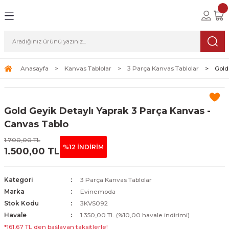
Geri Dön
Geri Dön
Geri Dön
lolar
ablolar
i Sanat
Tablolar
erçeveli Tablolar
Seti
Anasayfa
Kanvas Tablolar
3 Parça Kanvas Tablolar
Gold
Tablolar
erçeveli Tablolar
a Seti
Gold Geyik Detaylı Yaprak 3 Parça Kanvas -
Tablolar
s Tablolar
Canvas Tablo
1.700,00 TL
Tablolar
blolar
%12 İNDİRİM
1.500,00 TL
s Tablolar
Kategori
3 Parça Kanvas Tablolar
Marka
Evinemoda
Stok Kodu
3KVS092
Havale
1.350,00 TL (%10,00 havale indirimi)
*161,67 TL den başlayan taksitlerle!