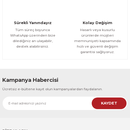
Evinemoda
Yapraklar 3 Parça Kanvas - Canvas Tablo
Sürekli Yanındayız
Kolay Değişim
1.700,00 TL
ÜRÜNÜ İNCELE
Tüm süreç boyunca
Hasarlı veya kusurlu
1.500,00 TL
%12
WhatsApp üzerinden bize
ürünlerde müşteri
dilediğiniz an ulaşabilir,
memnuniyeti kapsamında
Evinemoda
destek alabilirsiniz.
hızlı ve güvenli değişim
Gold Detaylı Yapraklar 3 Parça Kanvas - Canvas Tablo
garantisi sağlıyoruz.
1.700,00 TL
ÜRÜNÜ İNCELE
1.500,00 TL
%12
Kampanya Habercisi
Evinemoda
Ücretsiz e-bültene kayıt olun kampanyalardan faydalanın.
Gold Yapraklı Çiçek 3 Parça Kanvas - Canvas Tablo
KAYDET
1.700,00 TL
ÜRÜNÜ İNCELE
1.500,00 TL
%12
Evinemoda
Sulu Boya Görünümlü Çiçekler 3 Parça Kanvas - Canvas Tablo