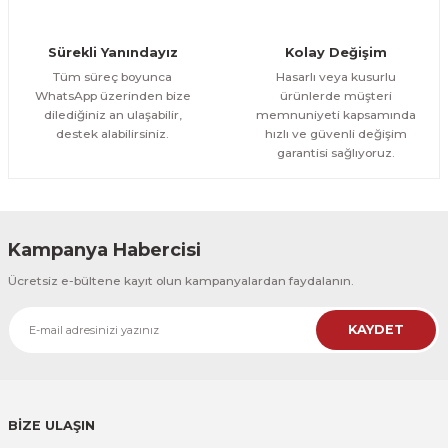
Yapraklar 3 Parça Kanvas - Canvas Tablo
Sürekli Yanındayız
Kolay Değişim
1.700,00 TL
ÜRÜNÜ İNCELE
Tüm süreç boyunca
Hasarlı veya kusurlu
1.500,00 TL
%12
WhatsApp üzerinden bize
ürünlerde müşteri
dilediğiniz an ulaşabilir,
memnuniyeti kapsamında
Evinemoda
destek alabilirsiniz.
hızlı ve güvenli değişim
Gold Detaylı Yapraklar 3 Parça Kanvas - Canvas Tablo
garantisi sağlıyoruz.
1.700,00 TL
ÜRÜNÜ İNCELE
1.500,00 TL
%12
Kampanya Habercisi
Evinemoda
Ücretsiz e-bültene kayıt olun kampanyalardan faydalanın.
Gold Yapraklı Çiçek 3 Parça Kanvas - Canvas Tablo
KAYDET
1.700,00 TL
ÜRÜNÜ İNCELE
1.500,00 TL
%12
Evinemoda
Sulu Boya Görünümlü Çiçekler 3 Parça Kanvas - Canvas Tablo
BİZE ULAŞIN