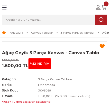
Geri Dön
Geri Dön
Geri Dön
lolar
ablolar
i Sanat
Tablolar
erçeveli Tablolar
Seti
Anasayfa
Kanvas Tablolar
3 Parça Kanvas Tablolar
Ağaç
Tablolar
erçeveli Tablolar
a Seti
Ağaç Geyik 3 Parça Kanvas - Canvas Tablo
Tablolar
s Tablolar
1.700,00 TL
%12 İNDİRİM
1.500,00 TL
Tablolar
blolar
s Tablolar
Kategori
3 Parça Kanvas Tablolar
Marka
Evinemoda
Stok Kodu
3KVS059
Havale
1.350,00 TL (%10,00 havale indirimi)
*161,67 TL den başlayan taksitlerle!