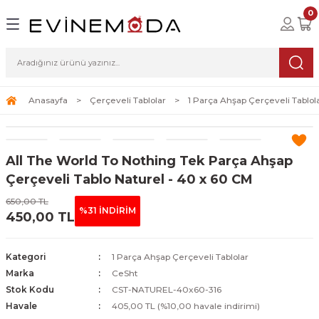
0
Geri Dön
Geri Dön
Geri Dön
lolar
ablolar
i Sanat
Tablolar
erçeveli Tablolar
Seti
Anasayfa
Çerçeveli Tablolar
1 Parça Ahşap Çerçeveli Tablol
Tablolar
erçeveli Tablolar
a Seti
All The World To Nothing Tek Parça Ahşap
Tablolar
s Tablolar
Çerçeveli Tablo Naturel - 40 x 60 CM
Tablolar
blolar
650,00 TL
%31 İNDİRİM
450,00 TL
s Tablolar
Kategori
1 Parça Ahşap Çerçeveli Tablolar
Marka
CeSht
Stok Kodu
CST-NATUREL-40x60-316
Havale
405,00 TL (%10,00 havale indirimi)