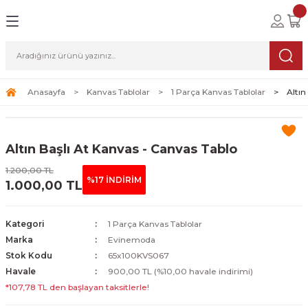
Geri Dön
Geri Dön
Geri Dön
lolar
ablolar
i Sanat
Tablolar
erçeveli Tablolar
Seti
Anasayfa
Kanvas Tablolar
1 Parça Kanvas Tablolar
Altın
Tablolar
erçeveli Tablolar
a Seti
Altın Başlı At Kanvas - Canvas Tablo
Tablolar
s Tablolar
1.200,00 TL
%17 İNDİRİM
1.000,00 TL
Tablolar
blolar
s Tablolar
Kategori
1 Parça Kanvas Tablolar
Marka
Evinemoda
Stok Kodu
65x100KVS067
Havale
900,00 TL (%10,00 havale indirimi)
*107,78 TL den başlayan taksitlerle!