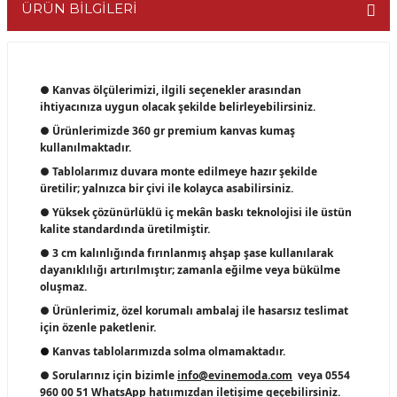
ÜRÜN BİLGİLERİ
● Kanvas ölçülerimizi, ilgili seçenekler arasından
ihtiyacınıza uygun olacak şekilde belirleyebilirsiniz.
● Ürünlerimizde 360 gr premium kanvas kumaş
kullanılmaktadır.
● Tablolarımız duvara monte edilmeye hazır şekilde
üretilir; yalnızca bir çivi ile kolayca asabilirsiniz.
● Yüksek çözünürlüklü iç mekân baskı teknolojisi ile üstün
kalite standardında üretilmiştir.
● 3 cm kalınlığında fırınlanmış ahşap şase kullanılarak
dayanıklılığı artırılmıştır; zamanla eğilme veya bükülme
oluşmaz.
● Ürünlerimiz, özel korumalı ambalaj ile hasarsız teslimat
için özenle paketlenir.
●
Kanvas tablolarımızda solma olmamaktadır.
● Sorularınız için bizimle
info@evinemoda.com
veya 0554
960 00 51
WhatsApp
hatıımızdan iletişime geçebilirsiniz.