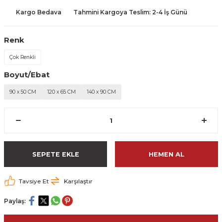
Kargo Bedava
Tahmini Kargoya Teslim: 2-4 İş Günü
Renk
Çok Renkli
Boyut/Ebat
90 x 50 CM
120 x 65 CM
140 x 90 CM
SEPETE EKLE
HEMEN AL
Tavsiye Et
Karşılaştır
Paylaş: