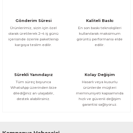
ÜRÜNÜ İNCELE
Bu ürüne benzer farklı alternatifler olmalı.
1.000,00 TL
%11
Evinemoda
Gönderim Süresi
Kaliteli Baskı
Göl Kenarında Ev Tek Parça Kanvas - Canvas Tablo
Ürünlerimiz, sizin için özel
En son baskı teknolojileri
olarak üretilerek 2–4 iş günü
kullanılarak maksimum
içerisinde özenle paketlenip
görüntü performansı elde
1.200,00 TL
ÜRÜNÜ İNCELE
Gönder
kargoya teslim edilir.
edilir.
1.000,00 TL
%11
Evinemoda
Gold Geyik Yuvarlak Desenler Tek Parça Işıksız Kanvas - Canvas Tablo
Sürekli Yanındayız
Kolay Değişim
1.200,00 TL
ÜRÜNÜ İNCELE
Tüm süreç boyunca
Hasarlı veya kusurlu
1.000,00 TL
%11
WhatsApp üzerinden bize
ürünlerde müşteri
dilediğiniz an ulaşabilir,
memnuniyeti kapsamında
Evinemoda
destek alabilirsiniz.
hızlı ve güvenli değişim
Gold Vazoda Çiçekler Tek Parça Kanvas - Canvas Tablo
garantisi sağlıyoruz.
1.200,00 TL
ÜRÜNÜ İNCELE
1.000,00 TL
%11