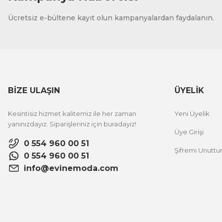
CeSht
Ücretsiz e-bültene kayıt olun kampanyalardan faydalanın.
Fırça Darbeleri Tek Parça Ahşap Çerçeveli Tablo
500,00 TL
%25 İNDİRİM
ÜRÜNÜ İNCELE
300,00 TL
BİZE ULAŞIN
ÜYELİK
CeSht
Kesintisiz hizmet kalitemiz ile her zaman
Yeni Üyelik
Sarı Çiçekli Flower Yazılı Tek Parça Ahşap Çerçeveli Tablo
yanınızdayız. Siparişleriniz için buradayız!
Üye Girişi
0 554 960 00 51
Şifremi Unutt
500,00 TL
%25 İNDİRİM
0 554 960 00 51
ÜRÜNÜ İNCELE
300,00 TL
info@evinemoda.com