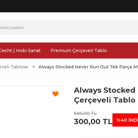
Cesht | Hobi Sanat
Premium Çerçeveli Tablo
veli Tablolar
Always Stocked Never Run Out Tek Parça Ahş
Always Stocked
Çerçeveli Tablo 
500,00 TL
300,00 TL
%40 İND