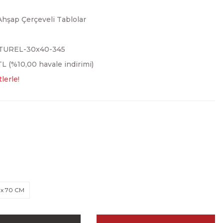
Ahşap Çerçeveli Tablolar
TUREL-30x40-345
L (%10,00 havale indirimi)
lerle!
 x 70 CM