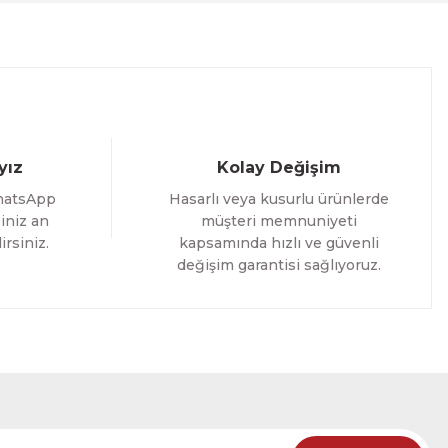
%25 İNDİRİM
ELE
yız
Kolay Değişim
hatsApp
Hasarlı veya kusurlu ürünlerde
iniz an
müşteri memnuniyeti
irsiniz.
kapsamında hızlı ve güvenli
değişim garantisi sağlıyoruz.
oming Yazılı Tek Parça Ahşap Çerçeveli Tablo
%25 İNDİRİM
RÜNÜ İNCELE