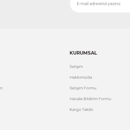
CeSht
CeS
Fırça Darbeleri Tek Parça Ahşap Çerçeveli Tablo
Sarı
500,00 TL
500,
%25 İNDİRİM
ÜRÜNÜ İNCELE
300,00 TL
300
KURUMSAL
İletişim
Hakkımızda
um
İletişim Formu
Havale Bildirim Formu
Kargo Takibi