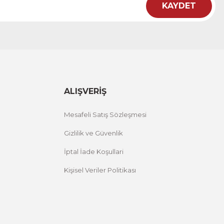
KAYDET
ht
 Çiçekli Flower Yazılı Tek Parça Ahşap Çerçeveli Tablo
00 TL
%25 İNDİRİM
ÜRÜNÜ İNCELE
,00 TL
ALIŞVERİŞ
Mesafeli Satış Sözleşmesi
Gizlilik ve Güvenlik
İptal İade Koşullari
Kişisel Veriler Politikası