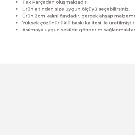
Tek Parçadan oluşmaktadır.
Ürün altından size uygun ölçüyü seçebilirsiniz.
Ürün 2cm kalınlığındadır, gerçek ahşap malzeme 
Yüksek çözünürlüklü baskı kalitesi ile üretilmiştir
Asılmaya uygun şekilde gönderim sağlanmaktad
Bu ürünün fiyat bilgisi, resim, ürün açıklamalarında ve 
Görüş ve önerileriniz için teşekkür ederiz.
Ürün resmi kalitesiz, bozuk veya görüntülenemiyor.
Ürün açıklamasında eksik bilgiler bulunuyor.
Ürün bilgilerinde hatalar bulunuyor.
CeSht
Ürün fiyatı diğer sitelerden daha pahalı.
Mavi-yeşil Çiçekli Garden Place Yazılı Tek Parça Ahşap Çe
Bu ürüne benzer farklı alternatifler olmalı.