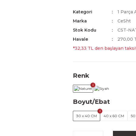
Kategori
1 Parça 
Marka
CeSht
Stok Kodu
CST-NA
Havale
270,00 T
*32,33 TL den başlayan taksit
Renk
Boyut/Ebat
30 x 40 CM
40 x 60 CM
50