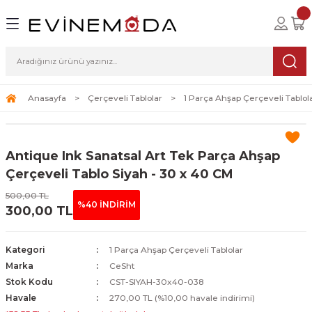
Geri Dön
Geri Dön
Geri Dön
lolar
ablolar
i Sanat
Tablolar
erçeveli Tablolar
Seti
Anasayfa
Çerçeveli Tablolar
1 Parça Ahşap Çerçeveli Tablol
Tablolar
erçeveli Tablolar
a Seti
Antique Ink Sanatsal Art Tek Parça Ahşap
Tablolar
s Tablolar
Çerçeveli Tablo Siyah - 30 x 40 CM
Tablolar
blolar
500,00 TL
%40 İNDİRİM
300,00 TL
s Tablolar
Kategori
1 Parça Ahşap Çerçeveli Tablolar
Marka
CeSht
Stok Kodu
CST-SIYAH-30x40-038
Havale
270,00 TL (%10,00 havale indirimi)