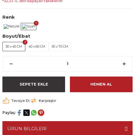
*32,33 TL den başlayan taksitlerle!
Renk
Boyut/Ebat
30 x 40 CM
40 x 60 CM
50 x 70 CM
SEPETE EKLE
HEMEN AL
Tavsiye Et
Karşılaştır
Paylaş:
ÜRÜN BİLGİLERİ