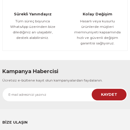
Orman Yolu Tek Parça Ahşap Çerçeveli Tablo
Sürekli Yanındayız
Kolay Değişim
500,00 TL
ÜRÜNÜ İNCELE
Tüm süreç boyunca
Hasarlı veya kusurlu
300,00 TL
%25
WhatsApp üzerinden bize
ürünlerde müşteri
dilediğiniz an ulaşabilir,
memnuniyeti kapsamında
CeSht
destek alabilirsiniz.
hızlı ve güvenli değişim
Orman Yolu Tek Parça Ahşap Çerçeveli Tablo
garantisi sağlıyoruz.
500,00 TL
ÜRÜNÜ İNCELE
300,00 TL
Kampanya Habercisi
CeSht
Ücretsiz e-bültene kayıt olun kampanyalardan faydalanın.
Pembe Fonlu Good Things Are Coming Yazılı Tek Parça Ahşap Çerçeveli
KAYDET
500,00 TL
ÜRÜNÜ İNCELE
300,00 TL
CeSht
Pembe Fonlu Good Things Are Coming Yazılı Tek Parça Ahşap Çerçeveli
BİZE ULAŞIN