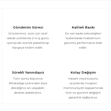
Ürün fiyatı diğer sitelerden daha pahalı.
1.000,00 TL
ÜRÜNÜ İNCELE
Bu ürüne benzer farklı alternatifler olmalı.
800,00 TL
%12
Evinemoda
Gönderim Süresi
Kaliteli Baskı
Eskitme Detaylı Mavi Ekru Çiçek 3 Parça Pleksi Aynalı Tablo
Ürünlerimiz, sizin için özel
En son baskı teknolojileri
olarak üretilerek 2–4 iş günü
kullanılarak maksimum
içerisinde özenle paketlenip
görüntü performansı elde
1.000,00 TL
ÜRÜNÜ İNCELE
Gönder
kargoya teslim edilir.
edilir.
800,00 TL
%13
Evinemoda
Dokulu Görünüm Beyaz Çiçek 3 Parça Pleksi Aynalı Tablo
Sürekli Yanındayız
Kolay Değişim
1.000,00 TL
ÜRÜNÜ İNCELE
Tüm süreç boyunca
Hasarlı veya kusurlu
800,00 TL
%13
WhatsApp üzerinden bize
ürünlerde müşteri
dilediğiniz an ulaşabilir,
memnuniyeti kapsamında
Evinemoda
destek alabilirsiniz.
hızlı ve güvenli değişim
Dairesel Soyut Sanat 3 Parça Pleksi Aynalı Tablo
garantisi sağlıyoruz.
1.000,00 TL
ÜRÜNÜ İNCELE