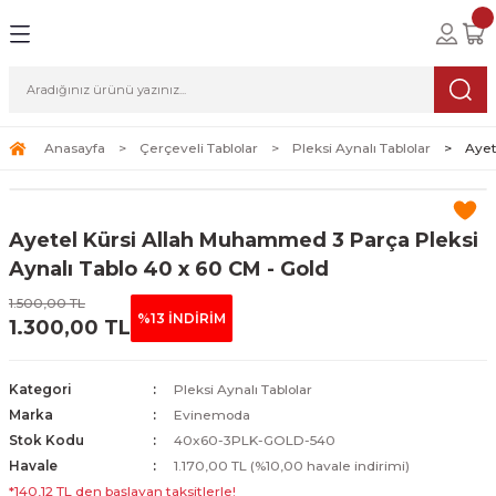
Geri Dön
Geri Dön
Geri Dön
lolar
ablolar
i Sanat
Tablolar
erçeveli Tablolar
Seti
Anasayfa
Çerçeveli Tablolar
Pleksi Aynalı Tablolar
Ayet
Tablolar
erçeveli Tablolar
a Seti
Ayetel Kürsi Allah Muhammed 3 Parça Pleksi
Tablolar
s Tablolar
Aynalı Tablo 40 x 60 CM - Gold
1.500,00 TL
Tablolar
blolar
%13 İNDİRİM
1.300,00 TL
s Tablolar
Kategori
Pleksi Aynalı Tablolar
Marka
Evinemoda
Stok Kodu
40x60-3PLK-GOLD-540
Havale
1.170,00 TL (%10,00 havale indirimi)
*140,12 TL den başlayan taksitlerle!