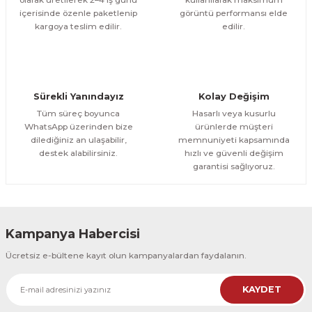
içerisinde özenle paketlenip
görüntü performansı elde
1.000,00 TL
ÜRÜNÜ İNCELE
Gönder
kargoya teslim edilir.
edilir.
800,00 TL
%12
Evinemoda
Boho Tarzı Çiçek 3 Parça Ahşap Çerçeveli Tablo ACT
Sürekli Yanındayız
Kolay Değişim
1.000,00 TL
ÜRÜNÜ İNCELE
Tüm süreç boyunca
Hasarlı veya kusurlu
800,00 TL
%12
WhatsApp üzerinden bize
ürünlerde müşteri
dilediğiniz an ulaşabilir,
memnuniyeti kapsamında
Evinemoda
destek alabilirsiniz.
hızlı ve güvenli değişim
Boho Tarzı Çiçek 3 Parça Ahşap Çerçeveli Tablo ACT
garantisi sağlıyoruz.
1.000,00 TL
ÜRÜNÜ İNCELE
800,00 TL
%12
Kampanya Habercisi
Evinemoda
Ücretsiz e-bültene kayıt olun kampanyalardan faydalanın.
Vincent Van Gogh Temalı 3 Parça Ahşap Çerçeveli Tablo ACT
KAYDET
1.000,00 TL
ÜRÜNÜ İNCELE
800,00 TL
%12