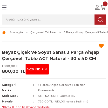
Geri Dön
Geri Dön
Geri Dön
lolar
ablolar
i Sanat
Tablolar
erçeveli Tablolar
Seti
Anasayfa
Çerçeveli Tablolar
3 Parça Ahşap Çerçeveli Tablol
Tablolar
erçeveli Tablolar
a Seti
Beyaz Çiçek ve Soyut Sanat 3 Parça Ahşap
Tablolar
s Tablolar
Çerçeveli Tablo ACT Naturel - 30 x 40 CM
1.000,00 TL
Tablolar
blolar
%20 İNDİRİM
800,00 TL
s Tablolar
Kategori
3 Parça Ahşap Çerçeveli Tablolar
Marka
Evinemoda
Stok Kodu
ACT-NATUREL-30x40-114
Havale
720,00 TL (%10,00 havale indirimi)
*86,23 TL den başlayan taksitlerle!