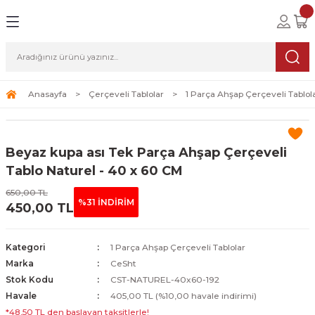
Geri Dön
Geri Dön
Geri Dön
lolar
ablolar
i Sanat
Tablolar
erçeveli Tablolar
Seti
Anasayfa
Çerçeveli Tablolar
1 Parça Ahşap Çerçeveli Tablol
Tablolar
erçeveli Tablolar
a Seti
Beyaz kupa ası Tek Parça Ahşap Çerçeveli
Tablolar
s Tablolar
Tablo Naturel - 40 x 60 CM
650,00 TL
Tablolar
blolar
%31 İNDİRİM
450,00 TL
s Tablolar
Kategori
1 Parça Ahşap Çerçeveli Tablolar
Marka
CeSht
Stok Kodu
CST-NATUREL-40x60-192
Havale
405,00 TL (%10,00 havale indirimi)
*48,50 TL den başlayan taksitlerle!