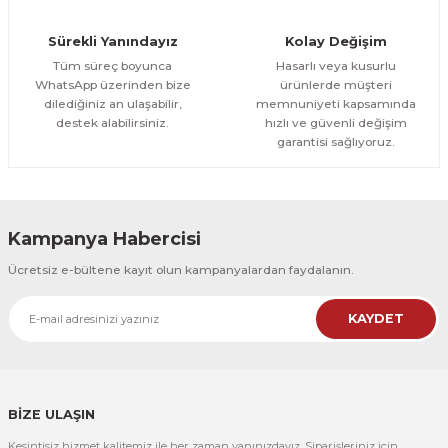
Orman Yolu Tek Parça Ahşap Çerçeveli Tablo
Sürekli Yanındayız
Kolay Değişim
500,00 TL
ÜRÜNÜ İNCELE
Tüm süreç boyunca
Hasarlı veya kusurlu
300,00 TL
%25
WhatsApp üzerinden bize
ürünlerde müşteri
dilediğiniz an ulaşabilir,
memnuniyeti kapsamında
CeSht
destek alabilirsiniz.
hızlı ve güvenli değişim
Orman Yolu Tek Parça Ahşap Çerçeveli Tablo
garantisi sağlıyoruz.
500,00 TL
ÜRÜNÜ İNCELE
300,00 TL
Kampanya Habercisi
CeSht
Ücretsiz e-bültene kayıt olun kampanyalardan faydalanın.
Pembe Fonlu Good Things Are Coming Yazılı Tek Parça Ahşap Çerçeveli
KAYDET
500,00 TL
ÜRÜNÜ İNCELE
300,00 TL
CeSht
Pembe Fonlu Good Things Are Coming Yazılı Tek Parça Ahşap Çerçeveli
BİZE ULAŞIN
Kesintisiz hizmet kalitemiz ile her zaman yanınızdayız. Siparişleriniz için