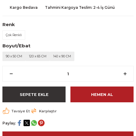
Kargo Bedava
Tahmini Kargoya Teslim: 2-4 İş Günü
Renk
Çok Renkli
Boyut/Ebat
90 x 50 CM
120 x 65 CM
140 x 90 CM
SEPETE EKLE
HEMEN AL
Tavsiye Et
Karşılaştır
Paylaş: