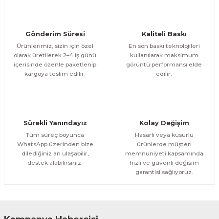
ÜRÜNÜ İNCELE
Bu ürüne benzer farklı alternatifler olmalı.
750,00 TL
%11
Evinemoda
Gönderim Süresi
Kaliteli Baskı
Göl Kenarında Ev Tek Parça Kanvas - Canvas Tablo
Ürünlerimiz, sizin için özel
En son baskı teknolojileri
olarak üretilerek 2–4 iş günü
kullanılarak maksimum
içerisinde özenle paketlenip
görüntü performansı elde
1.200,00 TL
ÜRÜNÜ İNCELE
Gönder
kargoya teslim edilir.
edilir.
1.000,00 TL
%11
Evinemoda
Gold Geyik Yuvarlak Desenler Tek Parça Işıksız Kanvas - Canvas Tablo
Sürekli Yanındayız
Kolay Değişim
1.200,00 TL
ÜRÜNÜ İNCELE
Tüm süreç boyunca
Hasarlı veya kusurlu
1.000,00 TL
%11
WhatsApp üzerinden bize
ürünlerde müşteri
dilediğiniz an ulaşabilir,
memnuniyeti kapsamında
Evinemoda
destek alabilirsiniz.
hızlı ve güvenli değişim
Gold Vazoda Çiçekler Tek Parça Kanvas - Canvas Tablo
garantisi sağlıyoruz.
1.200,00 TL
ÜRÜNÜ İNCELE
1.000,00 TL
%11