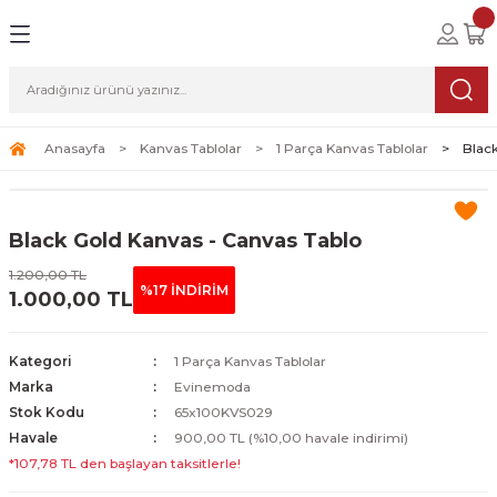
Geri Dön
Geri Dön
Geri Dön
lolar
ablolar
i Sanat
Tablolar
erçeveli Tablolar
Seti
Anasayfa
Kanvas Tablolar
1 Parça Kanvas Tablolar
Black
Tablolar
erçeveli Tablolar
a Seti
Black Gold Kanvas - Canvas Tablo
Tablolar
s Tablolar
1.200,00 TL
%17 İNDİRİM
1.000,00 TL
Tablolar
blolar
s Tablolar
Kategori
1 Parça Kanvas Tablolar
Marka
Evinemoda
Stok Kodu
65x100KVS029
Havale
900,00 TL (%10,00 havale indirimi)
*107,78 TL den başlayan taksitlerle!