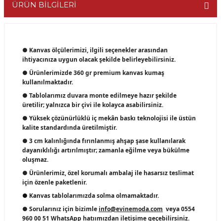
ÜRÜN BİLGİLERİ
● Kanvas ölçülerimizi, ilgili seçenekler arasından
ihtiyacınıza uygun olacak şekilde belirleyebilirsiniz.
● Ürünlerimizde 360 gr premium kanvas kumaş
kullanılmaktadır.
● Tablolarımız duvara monte edilmeye hazır şekilde
üretilir; yalnızca bir çivi ile kolayca asabilirsiniz.
● Yüksek çözünürlüklü iç mekân baskı teknolojisi ile üstün
kalite standardında üretilmiştir.
● 3 cm kalınlığında fırınlanmış ahşap şase kullanılarak
dayanıklılığı artırılmıştır; zamanla eğilme veya bükülme
oluşmaz.
● Ürünlerimiz, özel korumalı ambalaj ile hasarsız teslimat
için özenle paketlenir.
●
Kanvas tablolarımızda solma olmamaktadır.
● Sorularınız için bizimle
info@evinemoda.com
veya 0554
960 00 51
WhatsApp
hatıımızdan iletişime geçebilirsiniz.