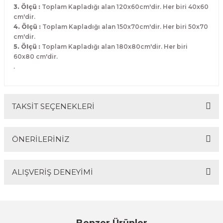
3. Ölçü :
Toplam Kapladığı alan 120x60cm'dir. Her biri 40x60
cm'dir.
4. Ölçü :
Toplam Kapladığı alan 150x70cm'dir. Her biri 50x70
cm'dir.
5. Ölçü :
Toplam Kapladığı alan 180x80cm'dir. Her biri
60x80 cm'dir.
.
TAKSİT SEÇENEKLERİ
ÖNERİLERİNİZ
ALIŞVERİŞ DENEYİMİ
Bu ürünün fiyat bilgisi, resim, ürün açıklamalarında ve
diğer konularda yetersiz gördüğünüz noktaları öneri
formunu kullanarak tarafımıza iletebilirsiniz.
Görüş ve önerileriniz için teşekkür ederiz.
Sitemize ilk yorumu siz yapın!
Benzer Ürünler