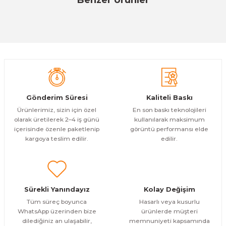
Ürün resmi kalitesiz, bozuk veya görüntülenemiyor.
%13
Ürün açıklamasında eksik bilgiler bulunuyor.
Evinemoda
Deneyimini Paylaş
Eskitme Detaylı Mavi Ekru Çiçek 3 Parça Pleksi Aynalı Tablo
Ürün bilgilerinde hatalar bulunuyor.
Ürün fiyatı diğer sitelerden daha pahalı.
1.000,00 TL
ÜRÜNÜ İNCELE
Bu ürüne benzer farklı alternatifler olmalı.
800,00 TL
%12
Evinemoda
Gönderim Süresi
Kaliteli Baskı
Eskitme Detaylı Mavi Ekru Çiçek 3 Parça Pleksi Aynalı Tablo
Ürünlerimiz, sizin için özel
En son baskı teknolojileri
olarak üretilerek 2–4 iş günü
kullanılarak maksimum
içerisinde özenle paketlenip
görüntü performansı elde
1.000,00 TL
ÜRÜNÜ İNCELE
Gönder
kargoya teslim edilir.
edilir.
800,00 TL
%13
Evinemoda
Dokulu Görünüm Beyaz Çiçek 3 Parça Pleksi Aynalı Tablo
Sürekli Yanındayız
Kolay Değişim
1.000,00 TL
ÜRÜNÜ İNCELE
Tüm süreç boyunca
Hasarlı veya kusurlu
800,00 TL
%13
WhatsApp üzerinden bize
ürünlerde müşteri
dilediğiniz an ulaşabilir,
memnuniyeti kapsamında
Evinemoda