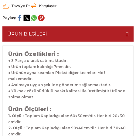
Tavsiye Et
Karşılaştır
Paylaş:
ÜRÜN BİLGİLERİ
Ürün Özellikleri :
● 3 Parça olarak satılmaktadır.
● Ürün toplam kalınlığı 7mm'dir.
● Ürünün ayna kısımları Pleksi diğer kısımları Mdf
malzemedir.
● Asılmaya uygun şekilde gönderim sağlanmaktadır.
● Yüksek çözünürlüklü baskı kalitesi ile üretilmiştir.Üründe
solma olmaz.
Ürün Ölçüleri :
1. Ölçü :
Toplam Kapladığı alan 60x30cm'dir. Her biri 20x30
cm'dir.
2. Ölçü :
Toplam Kapladığı alan 90x40cm'dir. Her biri 30x40
cm'dir.