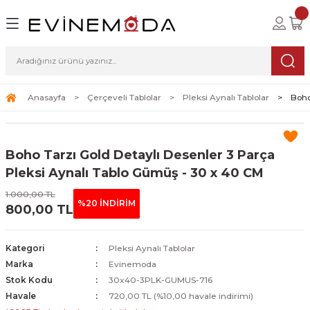
Geri Dön
Geri Dön
Geri Dön
lolar
ablolar
i Sanat
Tablolar
erçeveli Tablolar
Seti
Anasayfa
Çerçeveli Tablolar
Pleksi Aynalı Tablolar
Boho
Tablolar
erçeveli Tablolar
a Seti
Boho Tarzı Gold Detaylı Desenler 3 Parça
Tablolar
s Tablolar
Pleksi Aynalı Tablo Gümüş - 30 x 40 CM
Tablolar
blolar
1.000,00 TL
%20 İNDİRİM
800,00 TL
s Tablolar
Kategori
Pleksi Aynalı Tablolar
Marka
Evinemoda
Stok Kodu
30x40-3PLK-GUMUS-716
Havale
720,00 TL (%10,00 havale indirimi)