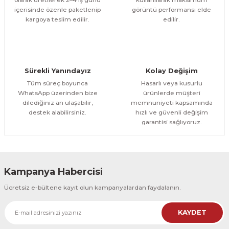
içerisinde özenle paketlenip
görüntü performansı elde
1.000,00 TL
ÜRÜNÜ İNCELE
Gönder
kargoya teslim edilir.
edilir.
800,00 TL
%12
Evinemoda
Boho Tarzı Çiçek 3 Parça Ahşap Çerçeveli Tablo ACT
Sürekli Yanındayız
Kolay Değişim
1.000,00 TL
ÜRÜNÜ İNCELE
Tüm süreç boyunca
Hasarlı veya kusurlu
800,00 TL
%12
WhatsApp üzerinden bize
ürünlerde müşteri
dilediğiniz an ulaşabilir,
memnuniyeti kapsamında
Evinemoda
destek alabilirsiniz.
hızlı ve güvenli değişim
Boho Tarzı Çiçek 3 Parça Ahşap Çerçeveli Tablo ACT
garantisi sağlıyoruz.
1.000,00 TL
ÜRÜNÜ İNCELE
800,00 TL
%12
Kampanya Habercisi
Evinemoda
Ücretsiz e-bültene kayıt olun kampanyalardan faydalanın.
Vincent Van Gogh Temalı 3 Parça Ahşap Çerçeveli Tablo ACT
KAYDET
1.000,00 TL
ÜRÜNÜ İNCELE
800,00 TL
%12