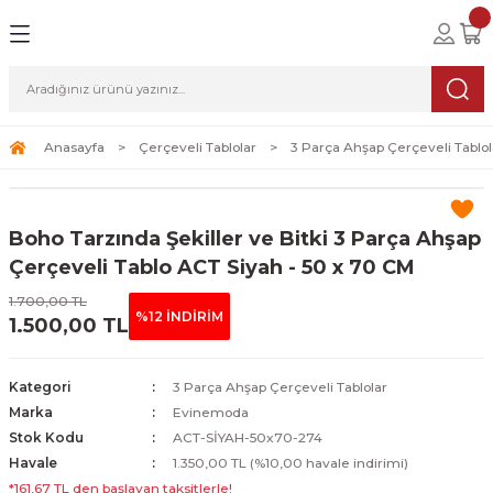
Geri Dön
Geri Dön
Geri Dön
lolar
ablolar
i Sanat
Tablolar
erçeveli Tablolar
Seti
Anasayfa
Çerçeveli Tablolar
3 Parça Ahşap Çerçeveli Tablol
Tablolar
erçeveli Tablolar
a Seti
Boho Tarzında Şekiller ve Bitki 3 Parça Ahşap
Tablolar
s Tablolar
Çerçeveli Tablo ACT Siyah - 50 x 70 CM
1.700,00 TL
Tablolar
blolar
%12 İNDİRİM
1.500,00 TL
s Tablolar
Kategori
3 Parça Ahşap Çerçeveli Tablolar
Marka
Evinemoda
Stok Kodu
ACT-SİYAH-50x70-274
Havale
1.350,00 TL (%10,00 havale indirimi)
*161,67 TL den başlayan taksitlerle!