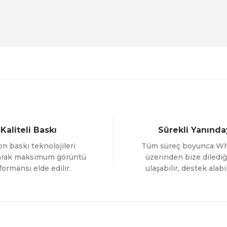
Evinemoda
Beyaz Narin Çiçekler 3 Parça Ahşap Çerçeveli Tablo 
1.000,00 TL
%12 İNDİR
ÜRÜNÜ İNCELE
800,00 TL
Gönder
Evinemoda
Boho Tarzı Çiçek 3 Parça Ahşap Çerçeveli Tablo ACT
Kaliteli Baskı
Sürekli Yanında
1.000,00 TL
n baskı teknolojileri
Tüm süreç boyunca W
%12 İNDİRİM
ÜRÜNÜ İNCELE
800,00 TL
larak maksimum görüntü
üzerinden bize dilediğ
formansı elde edilir.
ulaşabilir, destek alabil
Evinemoda
 ACT
Vincent Van Gogh Temalı 3 Parça Ahşap Çerçevel