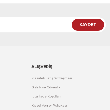
12 İNDİRİM
KAYDET
i Tablo ACT
12 İNDİRİM
ALIŞVERİŞ
Mesafeli Satış Sözleşmesi
Gizlilik ve Güvenlik
İptal İade Koşullari
Kişisel Veriler Politikası