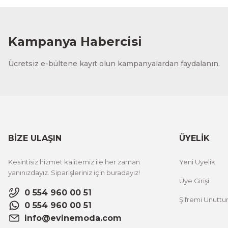
1.000,00 TL
%12 İNDİ
ÜRÜNÜ İNCELE
800,00 TL
Kampanya Habercisi
Evinemoda
Ücretsiz e-bültene kayıt olun kampanyalardan faydalanın.
Vincent Van Gogh Temalı 3 Parça Ahşap Çerçeveli Tablo
1.000,00 TL
%12 İNDİ
ÜRÜNÜ İNCELE
800,00 TL
BİZE ULAŞIN
ÜYELİK
Evinemoda
Kesintisiz hizmet kalitemiz ile her zaman
Yeni Üyelik
Zarif Çiçekler 3 Parça Ahşap Çerçeveli Tablo ACT
yanınızdayız. Siparişleriniz için buradayız!
Üye Girişi
0 554 960 00 51
Şifremi Unutt
1.000,00 TL
%12 İNDİRİM
0 554 960 00 51
ÜRÜNÜ İNCELE
800,00 TL
info@evinemoda.com