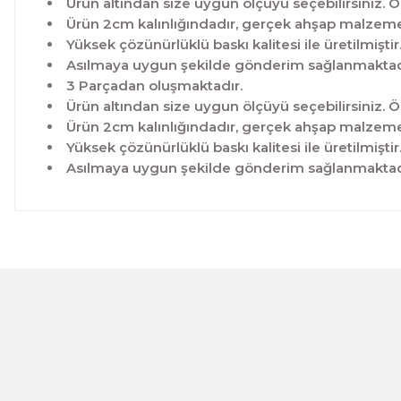
Ürün altından size uygun ölçüyü seçebilirsiniz. Ö
Ürün 2cm kalınlığındadır, gerçek ahşap malzeme 
Yüksek çözünürlüklü baskı kalitesi ile üretilmiştir
Asılmaya uygun şekilde gönderim sağlanmaktad
3 Parçadan oluşmaktadır.
Ürün altından size uygun ölçüyü seçebilirsiniz. Ö
Ürün 2cm kalınlığındadır, gerçek ahşap malzeme 
Yüksek çözünürlüklü baskı kalitesi ile üretilmiştir
Asılmaya uygun şekilde gönderim sağlanmaktad
Bu ürünün fiyat bilgisi, resim, ürün açıklamalarında ve 
Görüş ve önerileriniz için teşekkür ederiz.
Ürün resmi kalitesiz, bozuk veya görüntülenemiyor.
Ürün açıklamasında eksik bilgiler bulunuyor.
Ürün bilgilerinde hatalar bulunuyor.