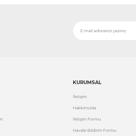
1.000,00 TL
RİM
%
ÜRÜNÜ İNCELE
800,00 TL
Evinemoda
 ACT
Vincent Van Gogh Temalı 3 Parça Ahşap Çerçevel
1.000,00 TL
RİM
%
ÜRÜNÜ İNCELE
800,00 TL
KURUMSAL
Evinemoda
İletişim
Zarif Çiçekler 3 Parça Ahşap Çerçeveli Tablo ACT
Hakkımızda
um
İletişim Formu
1.000,00 TL
%12 İNDİRİM
ÜRÜNÜ İNCELE
800,00 TL
Havale Bildirim Formu