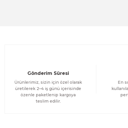
Evinemoda
Ürün fiyatı diğer sitelerden daha pahalı.
Beyaz Narin Çiçekler 3 Parça Ahşap Çerçeveli Tablo ACT
Bu ürüne benzer farklı alternatifler olmalı.
1.000,00 TL
%12 İNDİRİM
ÜRÜNÜ İNCELE
800,00 TL
Evinemoda
Boho Tarzı Çiçek 3 Parça Ahşap Çerçeveli Tablo ACT
Gönderim Süresi
1.000,00 TL
Ürünlerimiz, sizin için özel olarak
En so
%12 İNDİRİM
ÜRÜNÜ İNCELE
800,00 TL
üretilerek 2–4 iş günü içerisinde
kullanı
özenle paketlenip kargoya
per
teslim edilir.
Evinemoda
Vincent Van Gogh Temalı 3 Parça Ahşap Çerçeveli Tablo