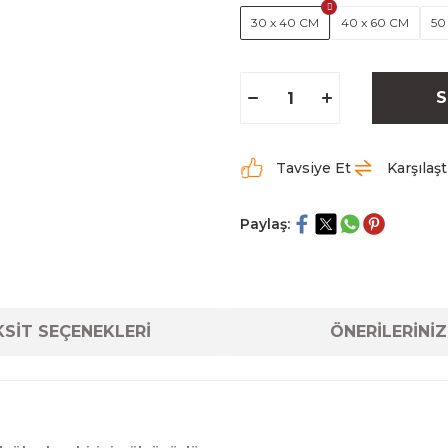
30 x 40 CM
40 x 60 CM
50
S
Tavsiye Et
Karşılaşt
Paylaş:
SİT SEÇENEKLERİ
ÖNERİLERİNİZ