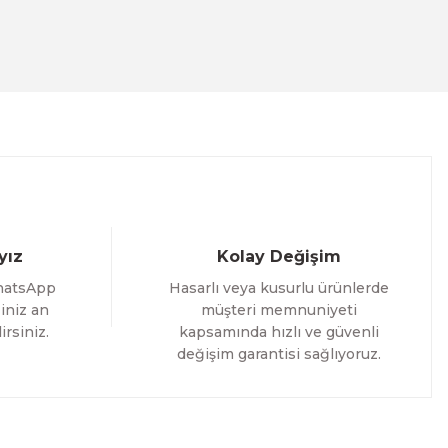
ACT
İM
yız
Kolay Değişim
hatsApp
Hasarlı veya kusurlu ürünlerde
iniz an
müşteri memnuniyeti
irsiniz.
kapsamında hızlı ve güvenli
değişim garantisi sağlıyoruz.
i Tablo ACT