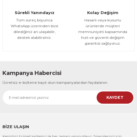
Orman Yolu Tek Parça Ahşap Çerçeveli Tablo
Sürekli Yanındayız
Kolay Değişim
500,00 TL
ÜRÜNÜ İNCELE
Tüm süreç boyunca
Hasarlı veya kusurlu
300,00 TL
%25
WhatsApp üzerinden bize
ürünlerde müşteri
dilediğiniz an ulaşabilir,
memnuniyeti kapsamında
CeSht
destek alabilirsiniz.
hızlı ve güvenli değişim
Orman Yolu Tek Parça Ahşap Çerçeveli Tablo
garantisi sağlıyoruz.
500,00 TL
ÜRÜNÜ İNCELE
300,00 TL
Kampanya Habercisi
CeSht
Ücretsiz e-bültene kayıt olun kampanyalardan faydalanın.
Pembe Fonlu Good Things Are Coming Yazılı Tek Parça Ahşap Çerçeveli
KAYDET
500,00 TL
ÜRÜNÜ İNCELE
300,00 TL
CeSht
Pembe Fonlu Good Things Are Coming Yazılı Tek Parça Ahşap Çerçeveli
BİZE ULAŞIN
Kesintisiz hizmet kalitemiz ile her zaman yanınızdayız. Siparişleriniz için