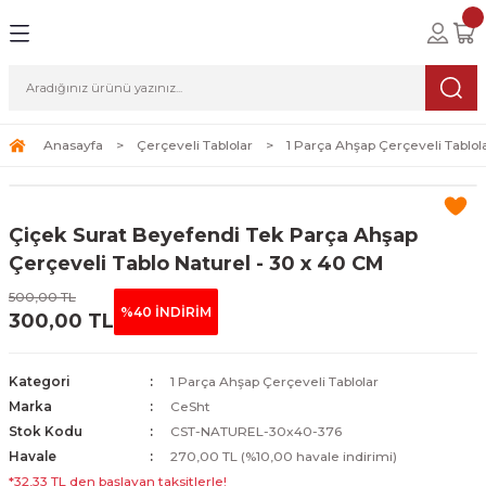
Geri Dön
Geri Dön
Geri Dön
lolar
ablolar
i Sanat
Tablolar
erçeveli Tablolar
Seti
Anasayfa
Çerçeveli Tablolar
1 Parça Ahşap Çerçeveli Tablol
Tablolar
erçeveli Tablolar
a Seti
Çiçek Surat Beyefendi Tek Parça Ahşap
Tablolar
s Tablolar
Çerçeveli Tablo Naturel - 30 x 40 CM
500,00 TL
Tablolar
blolar
%40 İNDİRİM
300,00 TL
s Tablolar
Kategori
1 Parça Ahşap Çerçeveli Tablolar
Marka
CeSht
Stok Kodu
CST-NATUREL-30x40-376
Havale
270,00 TL (%10,00 havale indirimi)
*32,33 TL den başlayan taksitlerle!