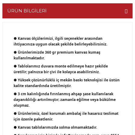
ÜRÜN BİLGİLERİ
● Kanvas ölçülerimizi, ilgili seçenekler arasından
ihtiyacınıza uygun olacak şekilde belirleyebilirsiniz.
● Ürünlerimizde 360 gr premium kanvas kumaş
kullanılmaktadır.
● Tablolarımız duvara monte edilmeye hazır şekilde
üretilir; yalnızca bir çivi ile kolayca asabilirsiniz.
● Yüksek çözünürlüklü iç mekân baskı teknolojisi ile üstün
kalite standardında üretilmiştir.
● 3 cm kalınlığında fırınlanmış ahşap şase kullanılarak
dayanıklılığı artırılmıştır; zamanla eğilme veya bükülme
oluşmaz.
● Ürünlerimiz, özel korumalı ambalaj ile hasarsız teslimat
için özenle paketlenir.
●
Kanvas tablolarımızda solma olmamaktadır.