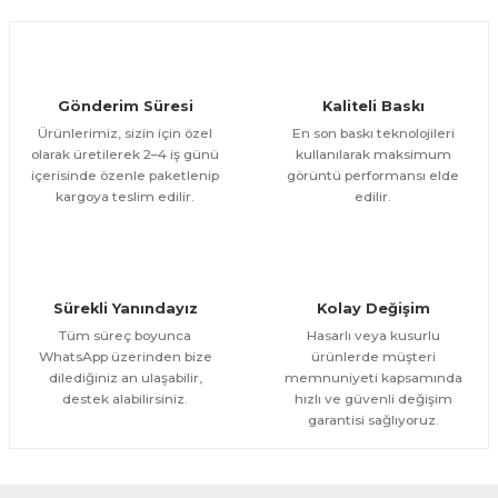
Ürün fiyatı diğer sitelerden daha pahalı.
950,00 TL
ÜRÜNÜ İNCELE
Bu ürüne benzer farklı alternatifler olmalı.
750,00 TL
%11
Evinemoda
Gönderim Süresi
Kaliteli Baskı
Göl Kenarında Ev Tek Parça Kanvas - Canvas Tablo
Ürünlerimiz, sizin için özel
En son baskı teknolojileri
olarak üretilerek 2–4 iş günü
kullanılarak maksimum
içerisinde özenle paketlenip
görüntü performansı elde
1.200,00 TL
ÜRÜNÜ İNCELE
Gönder
kargoya teslim edilir.
edilir.
1.000,00 TL
%11
Evinemoda
Gold Geyik Yuvarlak Desenler Tek Parça Işıksız Kanvas - Canvas Tablo
Sürekli Yanındayız
Kolay Değişim
1.200,00 TL
ÜRÜNÜ İNCELE
Tüm süreç boyunca
Hasarlı veya kusurlu
1.000,00 TL
%11
WhatsApp üzerinden bize
ürünlerde müşteri
dilediğiniz an ulaşabilir,
memnuniyeti kapsamında
Evinemoda
destek alabilirsiniz.
hızlı ve güvenli değişim
Gold Vazoda Çiçekler Tek Parça Kanvas - Canvas Tablo
garantisi sağlıyoruz.
1.200,00 TL
ÜRÜNÜ İNCELE
1.000,00 TL