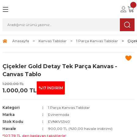
Geri Dön
Geri Dön
Geri Dön
lolar
ablolar
i Sanat
Tablolar
erçeveli Tablolar
Seti
Anasayfa
Kanvas Tablolar
1 Parça Kanvas Tablolar
Çiçe
Tablolar
erçeveli Tablolar
a Seti
Çiçekler Gold Detay Tek Parça Kanvas -
Tablolar
s Tablolar
Canvas Tablo
1.200,00 TL
Tablolar
blolar
%17 İNDİRİM
1.000,00 TL
s Tablolar
Kategori
1 Parça Kanvas Tablolar
Marka
Evinemoda
Stok Kodu
EVNKVS340
Havale
900,00 TL (%10,00 havale indirimi)
*107,78 TL den başlayan taksitlerle!