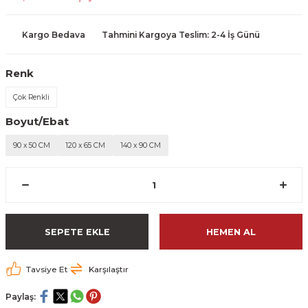
Kargo Bedava
Tahmini Kargoya Teslim: 2-4 İş Günü
Renk
Çok Renkli
Boyut/Ebat
90 x 50 CM
120 x 65 CM
140 x 90 CM
SEPETE EKLE
HEMEN AL
Tavsiye Et
Karşılaştır
Paylaş: