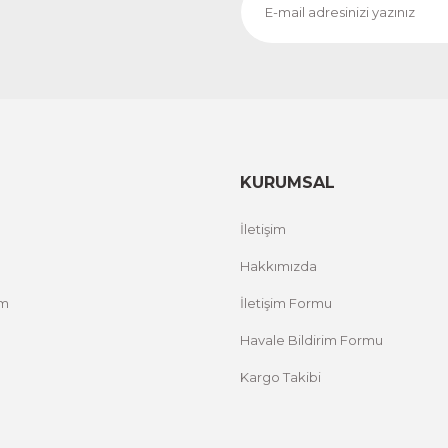
CeSht
CeS
Fırça Darbeleri Tek Parça Ahşap Çerçeveli Tablo
Sarı
500,00 TL
500,
%25 İNDİRİM
ÜRÜNÜ İNCELE
300,00 TL
300
KURUMSAL
İletişim
Hakkımızda
um
İletişim Formu
Havale Bildirim Formu
Kargo Takibi