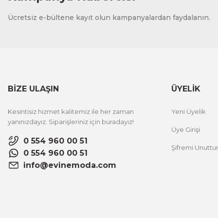
CeSht
Ücretsiz e-bültene kayıt olun kampanyalardan faydalanın.
Fırça Darbeleri Tek Parça Ahşap Çerçeveli Tablo
500,00 TL
%25 İNDİRİM
ÜRÜNÜ İNCELE
300,00 TL
BİZE ULAŞIN
ÜYELİK
CeSht
Kesintisiz hizmet kalitemiz ile her zaman
Yeni Üyelik
Sarı Çiçekli Flower Yazılı Tek Parça Ahşap Çerçeveli Tablo
yanınızdayız. Siparişleriniz için buradayız!
Üye Girişi
0 554 960 00 51
Şifremi Unutt
500,00 TL
%25 İNDİRİM
0 554 960 00 51
ÜRÜNÜ İNCELE
300,00 TL
info@evinemoda.com