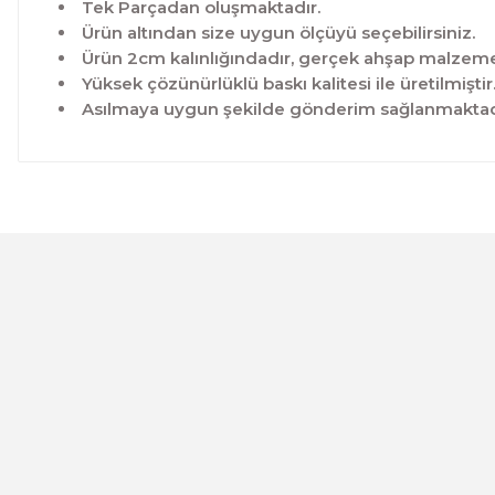
Tek Parçadan oluşmaktadır.
Ürün altından size uygun ölçüyü seçebilirsiniz.
Ürün 2cm kalınlığındadır, gerçek ahşap malzeme 
Yüksek çözünürlüklü baskı kalitesi ile üretilmiştir
Asılmaya uygun şekilde gönderim sağlanmaktad
Bu ürünün fiyat bilgisi, resim, ürün açıklamalarında ve 
Görüş ve önerileriniz için teşekkür ederiz.
Ürün resmi kalitesiz, bozuk veya görüntülenemiyor.
Ürün açıklamasında eksik bilgiler bulunuyor.
Ürün bilgilerinde hatalar bulunuyor.
CeSht
Ürün fiyatı diğer sitelerden daha pahalı.
Mavi-yeşil Çiçekli Garden Place Yazılı Tek Parça Ahşap Çe
Bu ürüne benzer farklı alternatifler olmalı.