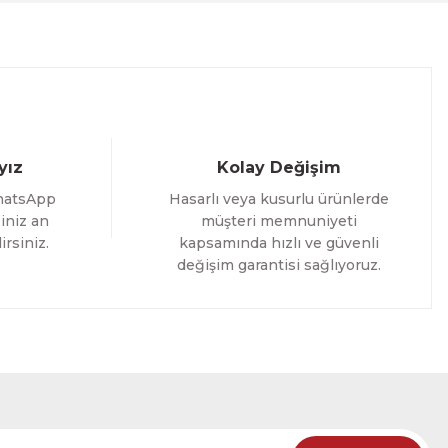
%25 İNDİRİM
ELE
yız
Kolay Değişim
hatsApp
Hasarlı veya kusurlu ürünlerde
iniz an
müşteri memnuniyeti
irsiniz.
kapsamında hızlı ve güvenli
değişim garantisi sağlıyoruz.
oming Yazılı Tek Parça Ahşap Çerçeveli Tablo
%25 İNDİRİM
RÜNÜ İNCELE