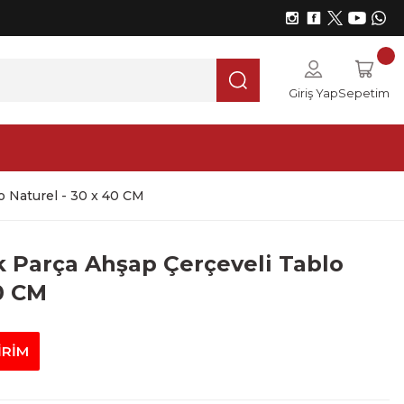
Giriş Yap
Sepetim
o Naturel - 30 x 40 CM
 Parça Ahşap Çerçeveli Tablo
0 CM
İRİM