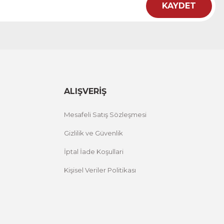
KAYDET
ht
 Çiçekli Flower Yazılı Tek Parça Ahşap Çerçeveli Tablo
00 TL
%25 İNDİRİM
ÜRÜNÜ İNCELE
,00 TL
ALIŞVERİŞ
Mesafeli Satış Sözleşmesi
Gizlilik ve Güvenlik
İptal İade Koşullari
Kişisel Veriler Politikası