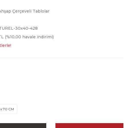
Ahşap Çerçeveli Tablolar
TUREL-30x40-428
L (%10,00 havale indirimi)
lerle!
 x 70 CM