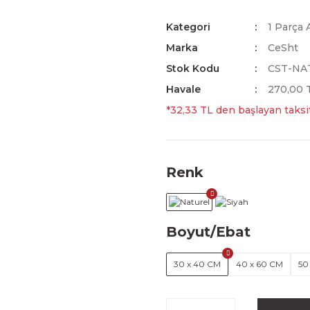
Kategori
1 Parça 
Marka
CeSht
Stok Kodu
CST-NA
Havale
270,00 T
*32,33 TL den başlayan taksit
Renk
Boyut/Ebat
30 x 40 CM
40 x 60 CM
50