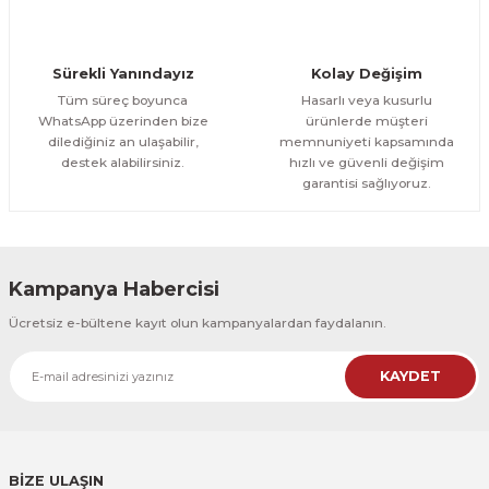
CeSht
Orman Yolu Tek Parça Ahşap Çerçeveli Tablo
Sürekli Yanındayız
Kolay Değişim
500,00 TL
ÜRÜNÜ İNCELE
Tüm süreç boyunca
Hasarlı veya kusurlu
300,00 TL
%25
WhatsApp üzerinden bize
ürünlerde müşteri
dilediğiniz an ulaşabilir,
memnuniyeti kapsamında
CeSht
destek alabilirsiniz.
hızlı ve güvenli değişim
Orman Yolu Tek Parça Ahşap Çerçeveli Tablo
garantisi sağlıyoruz.
500,00 TL
ÜRÜNÜ İNCELE
300,00 TL
Kampanya Habercisi
CeSht
Ücretsiz e-bültene kayıt olun kampanyalardan faydalanın.
Pembe Fonlu Good Things Are Coming Yazılı Tek Parça Ahşap Çerçeveli
KAYDET
500,00 TL
ÜRÜNÜ İNCELE
300,00 TL
CeSht
Pembe Fonlu Good Things Are Coming Yazılı Tek Parça Ahşap Çerçeveli
BİZE ULAŞIN