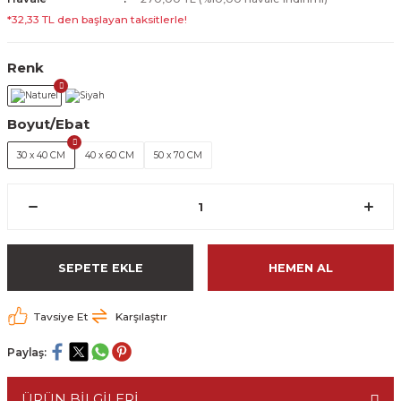
*32,33 TL den başlayan taksitlerle!
Renk
Boyut/Ebat
30 x 40 CM
40 x 60 CM
50 x 70 CM
SEPETE EKLE
HEMEN AL
Tavsiye Et
Karşılaştır
Paylaş:
ÜRÜN BİLGİLERİ