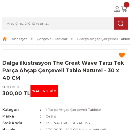
Geri Dön
Geri Dön
Geri Dön
lolar
ablolar
i Sanat
Tablolar
erçeveli Tablolar
Seti
Anasayfa
Çerçeveli Tablolar
1 Parça Ahşap Çerçeveli Tablol
Tablolar
erçeveli Tablolar
a Seti
Dalga illüstrasyon The Great Wave Tarzı Tek
Tablolar
s Tablolar
Parça Ahşap Çerçeveli Tablo Naturel - 30 x
40 CM
Tablolar
blolar
500,00 TL
%40 İNDİRİM
300,00 TL
s Tablolar
Kategori
1 Parça Ahşap Çerçeveli Tablolar
Marka
CeSht
Stok Kodu
CST-NATUREL-30x40-153
Havale
270,00 TL (%10,00 havale indirimi)