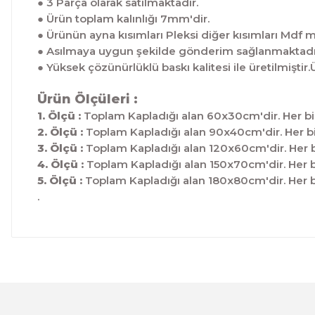
● 3 Parça olarak satılmaktadır.
● Ürün toplam kalınlığı 7mm'dir.
● Ürünün ayna kısımları Pleksi diğer kısımları Mdf 
● Asılmaya uygun şekilde gönderim sağlanmaktadı
● Yüksek çözünürlüklü baskı kalitesi ile üretilmis
Ürün Ölçüleri :
1. Ölçü :
Toplam Kapladığı alan 60x30cm'dir. Her bi
2. Ölçü :
Toplam Kapladığı alan 90x40cm'dir. Her bi
3. Ölçü :
Toplam Kapladığı alan 120x60cm'dir. Her b
4. Ölçü :
Toplam Kapladığı alan 150x70cm'dir. Her b
5. Ölçü :
Toplam Kapladığı alan 180x80cm'dir. Her b
.
Bu ürünün fiyat bilgisi, resim, ürün açıklamalarında ve 
Görüş ve önerileriniz için teşekkür ederiz.