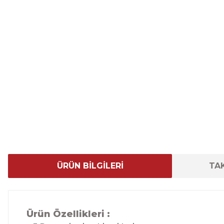
ÜRÜN BİLGİLERİ
TAK
Ürün Özellikleri :