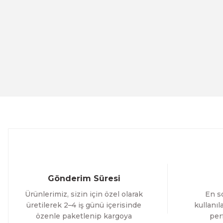
Ürün resmi kalitesiz, bozuk veya görüntülenemiyor.
Ürün açıklamasında eksik bilgiler bulunuyor.
Ürün bilgilerinde hatalar bulunuyor.
Evinemoda
Ürün fiyatı diğer sitelerden daha pahalı.
Gold Yapraklı Beyaz Çiçek 3 Parça Pleksi Aynalı Tablo
Bu ürüne benzer farklı alternatifler olmalı.
1.000,00 TL
%12 İNDİRİM
ÜRÜNÜ İNCELE
800,00 TL
Evinemoda
E
Gold Yapraklı Çiçek 3 Parça Pleksi Aynalı Tablo
I
Gönderim Süresi
1.000,00 TL
1
Ürünlerimiz, sizin için özel olarak
En so
%12 İNDİRİM
ÜRÜNÜ İNCELE
800,00 TL
8
üretilerek 2–4 iş günü içerisinde
kullanı
özenle paketlenip kargoya
per