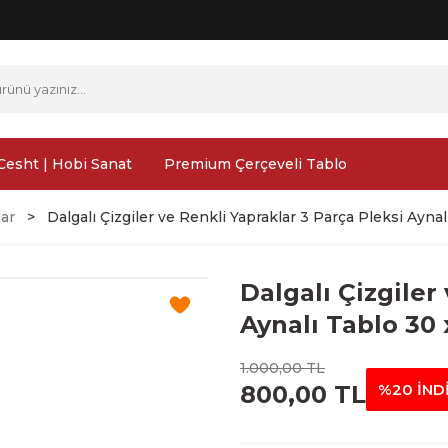
Cesht | Hobi Sanat
Premium Çerçeveli Tablo
lar
Dalgalı Çizgiler ve Renkli Yapraklar 3 Parça Pleksi Ayn
Dalgalı Çizgiler
Aynalı Tablo 30
1.000,00 TL
800,00 TL
%20 İND