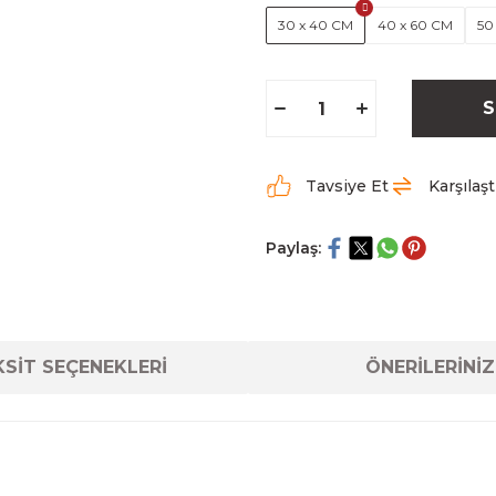
30 x 40 CM
40 x 60 CM
50
S
Tavsiye Et
Karşılaşt
Paylaş:
SİT SEÇENEKLERİ
ÖNERİLERİNİZ