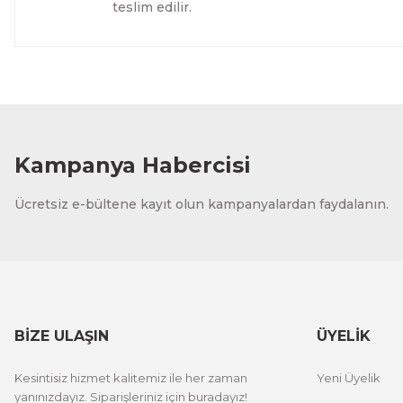
teslim edilir.
Evinemoda
Gold Vazoda Beyaz Çiçek 3 Parça Pleksi Aynalı Tablo
1.000,00 TL
%12 İNDİRİM
ÜRÜNÜ İNCELE
800,00 TL
Kampanya Habercisi
Evinemoda
Ücretsiz e-bültene kayıt olun kampanyalardan faydalanın.
Boho Tarzı Gold Detaylı Desenler 3 Parça Pleksi Aynalı T
1.000,00 TL
%12 İNDİ
ÜRÜNÜ İNCELE
800,00 TL
BİZE ULAŞIN
ÜYELİK
Kesintisiz hizmet kalitemiz ile her zaman
Yeni Üyelik
yanınızdayız. Siparişleriniz için buradayız!