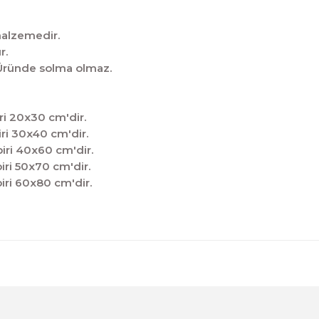
malzemedir.
r.
̧tir.Üründe solma olmaz.
ri 20x30 cm'dir.
ri 30x40 cm'dir.
iri 40x60 cm'dir.
iri 50x70 cm'dir.
iri 60x80 cm'dir.
diğer konularda yetersiz gördüğünüz noktaları öneri formunu kul
Sitemize ilk yorumu siz yapın!