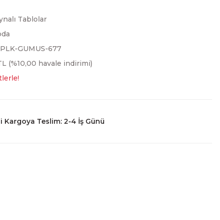
ynalı Tablolar
oda
3PLK-GUMUS-677
L (%10,00 havale indirimi)
lerle!
 Kargoya Teslim: 2-4 İş Günü