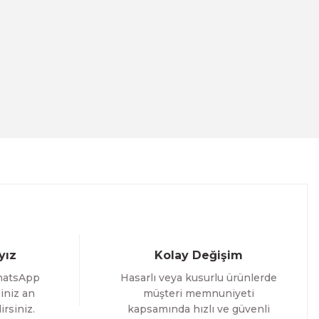
Evinemoda
Gold Yapraklı Çiçek 3 Parça Pleksi Aynalı Tablo
1.000,00 TL
%12 İNDİRİM
ÜRÜNÜ İNCELE
800,00 TL
nemoda
 Yaprak ve Daireler 3 Parça Pleksi Aynalı Tablo
yız
Kolay Değişim
,00 TL
hatsApp
Hasarlı veya kusurlu ürünlerde
%12 İNDİRİM
ÜRÜNÜ İNCELE
,00 TL
iniz an
müşteri memnuniyeti
irsiniz.
kapsamında hızlı ve güvenli