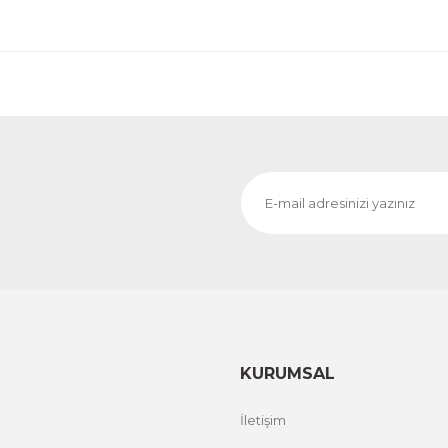
Evinemoda
Boho Tarzı Gold Detaylı Desenler 3 Parça Pleksi Aynalı T
1.000,00 TL
%13 İNDİ
ÜRÜNÜ İNCELE
800,00 TL
Evinemoda
ablo
Gold Yapraklı Beyaz Çiçek 3 Parça Pleksi Aynalı 
1.000,00 TL
RİM
%13 İNDİ
ÜRÜNÜ İNCELE
800,00 TL
KURUMSAL
İletişim