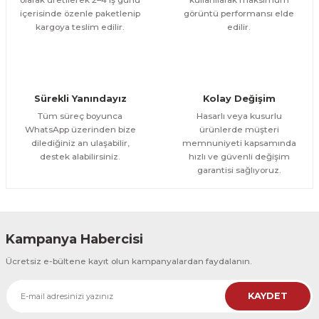
içerisinde özenle paketlenip
görüntü performansı elde
1.000,00 TL
ÜRÜNÜ İNCELE
Gönder
kargoya teslim edilir.
edilir.
800,00 TL
%12
Evinemoda
Boho Tarzı Çiçek 3 Parça Ahşap Çerçeveli Tablo ACT
Sürekli Yanındayız
Kolay Değişim
1.000,00 TL
ÜRÜNÜ İNCELE
Tüm süreç boyunca
Hasarlı veya kusurlu
800,00 TL
%12
WhatsApp üzerinden bize
ürünlerde müşteri
dilediğiniz an ulaşabilir,
memnuniyeti kapsamında
Evinemoda
destek alabilirsiniz.
hızlı ve güvenli değişim
Boho Tarzı Çiçek 3 Parça Ahşap Çerçeveli Tablo ACT
garantisi sağlıyoruz.
1.000,00 TL
ÜRÜNÜ İNCELE
800,00 TL
%12
Kampanya Habercisi
Evinemoda
Ücretsiz e-bültene kayıt olun kampanyalardan faydalanın.
Vincent Van Gogh Temalı 3 Parça Ahşap Çerçeveli Tablo ACT
KAYDET
1.000,00 TL
ÜRÜNÜ İNCELE
800,00 TL
%12