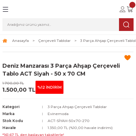
Geri Dön
Geri Dön
Geri Dön
lolar
ablolar
i Sanat
Tablolar
erçeveli Tablolar
Seti
Anasayfa
Çerçeveli Tablolar
3 Parça Ahşap Çerçeveli Tablol
Tablolar
erçeveli Tablolar
a Seti
Deniz Manzarası 3 Parça Ahşap Çerçeveli
Tablolar
s Tablolar
Tablo ACT Siyah - 50 x 70 CM
1.700,00 TL
Tablolar
blolar
%12 İNDİRİM
1.500,00 TL
s Tablolar
Kategori
3 Parça Ahşap Çerçeveli Tablolar
Marka
Evinemoda
Stok Kodu
ACT-SİYAH-50x70-270
Havale
1.350,00 TL (%10,00 havale indirimi)
*161,67 TL den başlayan taksitlerle!