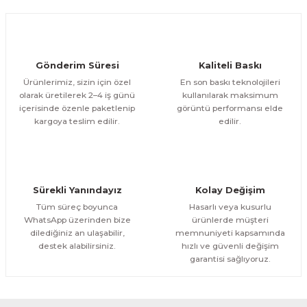
Ürün fiyatı diğer sitelerden daha pahalı.
1.200,00 TL
ÜRÜNÜ İNCELE
Bu ürüne benzer farklı alternatifler olmalı.
1.000,00 TL
%11
Evinemoda
Gönderim Süresi
Kaliteli Baskı
Göl Kenarında Ev Tek Parça Kanvas - Canvas Tablo
Ürünlerimiz, sizin için özel
En son baskı teknolojileri
olarak üretilerek 2–4 iş günü
kullanılarak maksimum
içerisinde özenle paketlenip
görüntü performansı elde
1.200,00 TL
ÜRÜNÜ İNCELE
Gönder
kargoya teslim edilir.
edilir.
1.000,00 TL
%11
Evinemoda
Gold Geyik Yuvarlak Desenler Tek Parça Işıksız Kanvas - Canvas Tablo
Sürekli Yanındayız
Kolay Değişim
1.200,00 TL
ÜRÜNÜ İNCELE
Tüm süreç boyunca
Hasarlı veya kusurlu
1.000,00 TL
%11
WhatsApp üzerinden bize
ürünlerde müşteri
dilediğiniz an ulaşabilir,
memnuniyeti kapsamında
Evinemoda
destek alabilirsiniz.
hızlı ve güvenli değişim
Gold Vazoda Çiçekler Tek Parça Kanvas - Canvas Tablo
garantisi sağlıyoruz.
1.200,00 TL
ÜRÜNÜ İNCELE
1.000,00 TL