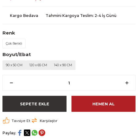
Kargo Bedava
Tahmini Kargoya Teslim: 2-4 İş Günü
Renk
Çok Renkli
Boyut/Ebat
90 x 50 CM
120 x 65 CM
140 x 90 CM
SEPETE EKLE
HEMEN AL
Tavsiye Et
Karşılaştır
Paylaş: