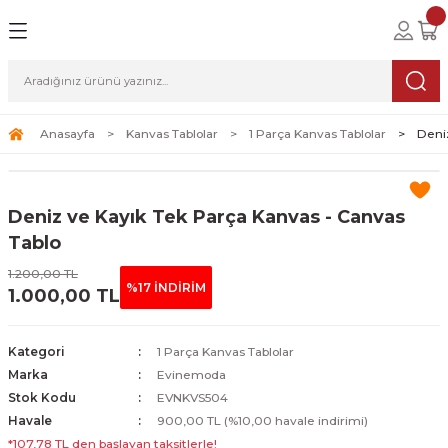
Geri Dön
Geri Dön
Geri Dön
lolar
ablolar
i Sanat
Tablolar
erçeveli Tablolar
Seti
Anasayfa
Kanvas Tablolar
1 Parça Kanvas Tablolar
Deni
Tablolar
erçeveli Tablolar
a Seti
Deniz ve Kayık Tek Parça Kanvas - Canvas
Tablolar
s Tablolar
Tablo
1.200,00 TL
Tablolar
blolar
%17 İNDİRİM
1.000,00 TL
s Tablolar
Kategori
1 Parça Kanvas Tablolar
Marka
Evinemoda
Stok Kodu
EVNKVS504
Havale
900,00 TL (%10,00 havale indirimi)
*107,78 TL den başlayan taksitlerle!