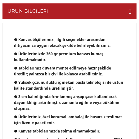
ÜRÜN BİLGİLERİ
● Kanvas ölçülerimizi, ilgili seçenekler arasından
ihtiyacınıza uygun olacak şekilde belirleyebilirsiniz.
● Ürünlerimizde 360 gr premium kanvas kumaş
kullanılmaktadır.
● Tablolarımız duvara monte edilmeye hazır şekilde
üretilir; yalnızca bir çivi ile kolayca asabilirsiniz.
● Yüksek çözünürlüklü iç mekân baskı teknolojisi ile üstün
kalite standardında üretilmiştir.
● 3 cm kalınlığında fırınlanmış ahşap şase kullanılarak
dayanıklılığı artırılmıştır; zamanla eğilme veya bükülme
oluşmaz.
● Ürünlerimiz, özel korumalı ambalaj ile hasarsız teslimat
için özenle paketlenir.
●
Kanvas tablolarımızda solma olmamaktadır.