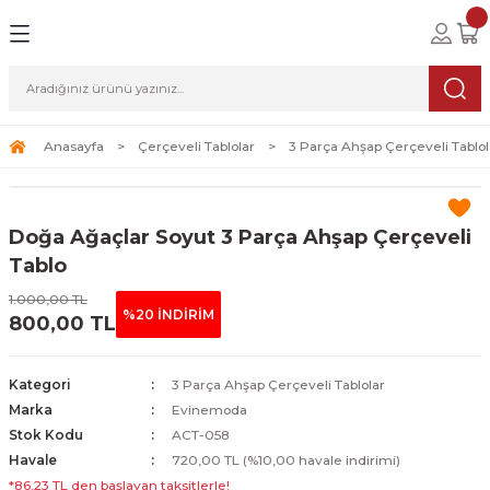
Geri Dön
Geri Dön
Geri Dön
lolar
ablolar
i Sanat
Tablolar
erçeveli Tablolar
Seti
Anasayfa
Çerçeveli Tablolar
3 Parça Ahşap Çerçeveli Tablol
Tablolar
erçeveli Tablolar
a Seti
Doğa Ağaçlar Soyut 3 Parça Ahşap Çerçeveli
Tablolar
s Tablolar
Tablo
1.000,00 TL
Tablolar
blolar
%20 İNDİRİM
800,00 TL
s Tablolar
Kategori
3 Parça Ahşap Çerçeveli Tablolar
Marka
Evinemoda
Stok Kodu
ACT-058
Havale
720,00 TL (%10,00 havale indirimi)
*86,23 TL den başlayan taksitlerle!