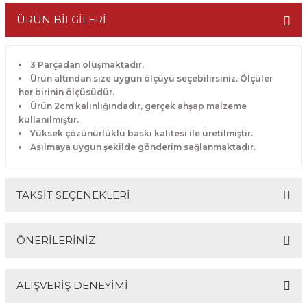
ÜRÜN BİLGİLERİ
3 Parçadan oluşmaktadır.
Ürün altından size uygun ölçüyü seçebilirsiniz. Ölçüler
her birinin ölçüsüdür.
Ürün 2cm kalınlığındadır, gerçek ahşap malzeme
kullanılmıştır.
Yüksek çözünürlüklü baskı kalitesi ile üretilmiştir.
Asılmaya uygun şekilde gönderim sağlanmaktadır.
TAKSİT SEÇENEKLERİ
ÖNERİLERİNİZ
ALIŞVERİŞ DENEYİMİ
Bu ürünün fiyat bilgisi, resim, ürün açıklamalarında ve
diğer konularda yetersiz gördüğünüz noktaları öneri