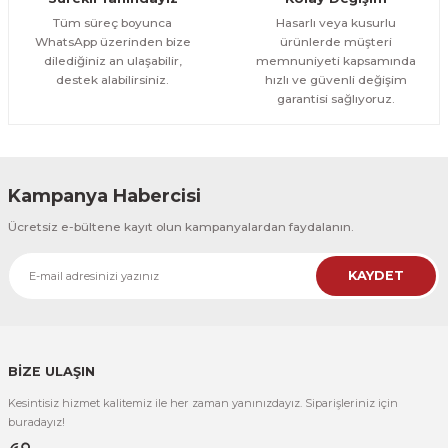
1.000,00 TL
ÜRÜNÜ İNCELE
Tüm süreç boyunca
Hasarlı veya kusurlu
800,00 TL
%12
WhatsApp üzerinden bize
ürünlerde müşteri
dilediğiniz an ulaşabilir,
memnuniyeti kapsamında
Evinemoda
destek alabilirsiniz.
hızlı ve güvenli değişim
Boho Tarzı Çiçek 3 Parça Ahşap Çerçeveli Tablo ACT
garantisi sağlıyoruz.
1.000,00 TL
ÜRÜNÜ İNCELE
800,00 TL
%12
Kampanya Habercisi
Evinemoda
Ücretsiz e-bültene kayıt olun kampanyalardan faydalanın.
Vincent Van Gogh Temalı 3 Parça Ahşap Çerçeveli Tablo ACT
KAYDET
1.000,00 TL
ÜRÜNÜ İNCELE
800,00 TL
%12
Evinemoda
Vincent Van Gogh Temalı 3 Parça Ahşap Çerçeveli Tablo ACT
BİZE ULAŞIN
Kesintisiz hizmet kalitemiz ile her zaman yanınızdayız. Siparişleriniz için
1.000,00 TL
ÜRÜNÜ İNCELE
buradayız!
800,00 TL
%12