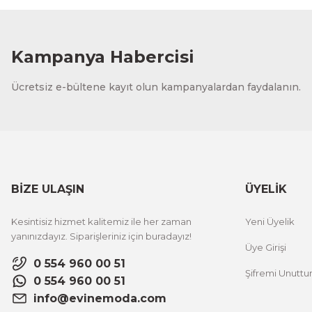
1.000,00 TL
%12 İNDİ
ÜRÜNÜ İNCELE
800,00 TL
Kampanya Habercisi
Evinemoda
Ücretsiz e-bültene kayıt olun kampanyalardan faydalanın.
Vincent Van Gogh Temalı 3 Parça Ahşap Çerçeveli Tablo
1.000,00 TL
%12 İNDİ
ÜRÜNÜ İNCELE
800,00 TL
BİZE ULAŞIN
ÜYELİK
Evinemoda
Kesintisiz hizmet kalitemiz ile her zaman
Yeni Üyelik
Zarif Çiçekler 3 Parça Ahşap Çerçeveli Tablo ACT
yanınızdayız. Siparişleriniz için buradayız!
Üye Girişi
0 554 960 00 51
Şifremi Unutt
1.000,00 TL
%12 İNDİRİM
0 554 960 00 51
ÜRÜNÜ İNCELE
800,00 TL
info@evinemoda.com