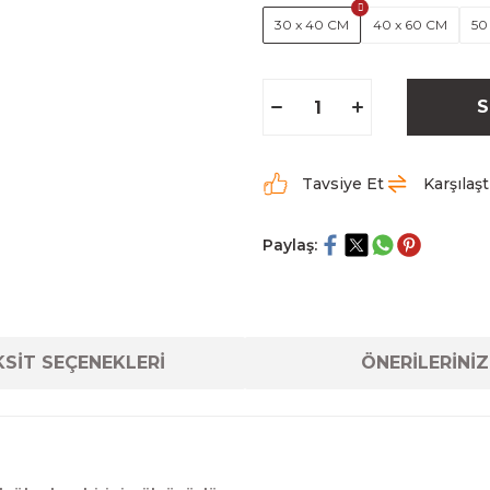
30 x 40 CM
40 x 60 CM
50
S
Tavsiye Et
Karşılaşt
Paylaş:
SİT SEÇENEKLERİ
ÖNERİLERİNİZ