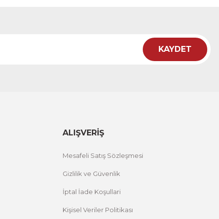
12 İNDİRİM
KAYDET
i Tablo ACT
12 İNDİRİM
ALIŞVERİŞ
Mesafeli Satış Sözleşmesi
Gizlilik ve Güvenlik
İptal İade Koşullari
Kişisel Veriler Politikası