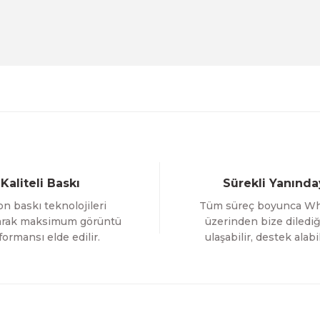
Evinemoda
Beyaz Narin Çiçekler 3 Parça Ahşap Çerçeveli Tablo 
1.000,00 TL
%12 İNDİR
ÜRÜNÜ İNCELE
800,00 TL
Gönder
Evinemoda
Boho Tarzı Çiçek 3 Parça Ahşap Çerçeveli Tablo ACT
Kaliteli Baskı
Sürekli Yanında
1.000,00 TL
n baskı teknolojileri
Tüm süreç boyunca W
%12 İNDİRİM
ÜRÜNÜ İNCELE
800,00 TL
larak maksimum görüntü
üzerinden bize dilediğ
formansı elde edilir.
ulaşabilir, destek alabil
Evinemoda
 ACT
Vincent Van Gogh Temalı 3 Parça Ahşap Çerçevel