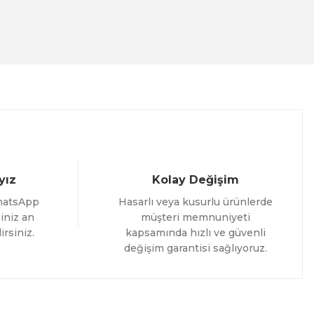
ACT
İM
yız
Kolay Değişim
hatsApp
Hasarlı veya kusurlu ürünlerde
iniz an
müşteri memnuniyeti
irsiniz.
kapsamında hızlı ve güvenli
değişim garantisi sağlıyoruz.
i Tablo ACT