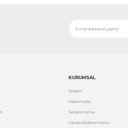
1.000,00 TL
RİM
%
ÜRÜNÜ İNCELE
800,00 TL
Evinemoda
 ACT
Vincent Van Gogh Temalı 3 Parça Ahşap Çerçevel
1.000,00 TL
RİM
%
ÜRÜNÜ İNCELE
800,00 TL
KURUMSAL
Evinemoda
İletişim
Zarif Çiçekler 3 Parça Ahşap Çerçeveli Tablo ACT
Hakkımızda
um
İletişim Formu
1.000,00 TL
%12 İNDİRİM
ÜRÜNÜ İNCELE
800,00 TL
Havale Bildirim Formu