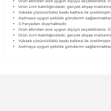
Ürün altından size uygun ölçüyü seçebilirsiniz. Ö
Ürün 2cm kalınlığındadır, gerçek ahşap malzeme 
Yüksek çözünürlüklü baskı kalitesi ile üretilmiştir
Asılmaya uygun şekilde gönderim sağlanmaktad
3 Parçadan oluşmaktadır.
Ürün altından size uygun ölçüyü seçebilirsiniz. Ö
Ürün 2cm kalınlığındadır, gerçek ahşap malzeme 
Yüksek çözünürlüklü baskı kalitesi ile üretilmiştir
Asılmaya uygun şekilde gönderim sağlanmaktad
Bu ürünün fiyat bilgisi, resim, ürün açıklamalarında ve 
Görüş ve önerileriniz için teşekkür ederiz.
Ürün resmi kalitesiz, bozuk veya görüntülenemiyor.
Ürün açıklamasında eksik bilgiler bulunuyor.
Ürün bilgilerinde hatalar bulunuyor.