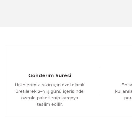
Evinemoda
Ürün fiyatı diğer sitelerden daha pahalı.
Beyaz Narin Çiçekler 3 Parça Ahşap Çerçeveli Tablo ACT
Bu ürüne benzer farklı alternatifler olmalı.
1.000,00 TL
%12 İNDİRİM
ÜRÜNÜ İNCELE
800,00 TL
Evinemoda
Boho Tarzı Çiçek 3 Parça Ahşap Çerçeveli Tablo ACT
Gönderim Süresi
1.000,00 TL
Ürünlerimiz, sizin için özel olarak
En so
%12 İNDİRİM
ÜRÜNÜ İNCELE
800,00 TL
üretilerek 2–4 iş günü içerisinde
kullanı
özenle paketlenip kargoya
per
teslim edilir.
Evinemoda
Vincent Van Gogh Temalı 3 Parça Ahşap Çerçeveli Tablo