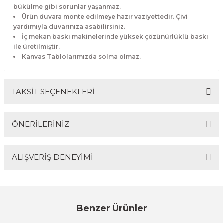
bükülme gibi sorunlar yaşanmaz.
Ürün duvara monte edilmeye hazır vaziyettedir. Çivi
yardımıyla duvarınıza asabilirsiniz.
İç mekan baskı makinelerinde yüksek çözünürlüklü baskı
ile üretilmiştir.
Kanvas Tablolarımızda solma olmaz.
TAKSİT SEÇENEKLERİ
ÖNERİLERİNİZ
ALIŞVERİŞ DENEYİMİ
Bu ürünün fiyat bilgisi, resim, ürün açıklamalarında ve
diğer konularda yetersiz gördüğünüz noktaları öneri
formunu kullanarak tarafımıza iletebilirsiniz.
Görüş ve önerileriniz için teşekkür ederiz.
Sitemize ilk yorumu siz yapın!
Benzer Ürünler
Ürün resmi kalitesiz, bozuk veya görüntülenemiyor.
%17