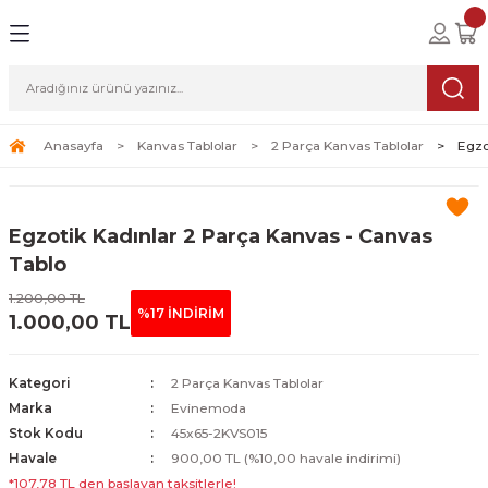
Geri Dön
Geri Dön
Geri Dön
lolar
ablolar
i Sanat
Tablolar
erçeveli Tablolar
Seti
Anasayfa
Kanvas Tablolar
2 Parça Kanvas Tablolar
Egzo
Tablolar
erçeveli Tablolar
a Seti
Egzotik Kadınlar 2 Parça Kanvas - Canvas
Tablolar
s Tablolar
Tablo
1.200,00 TL
Tablolar
blolar
%17 İNDİRİM
1.000,00 TL
s Tablolar
Kategori
2 Parça Kanvas Tablolar
Marka
Evinemoda
Stok Kodu
45x65-2KVS015
Havale
900,00 TL (%10,00 havale indirimi)
*107,78 TL den başlayan taksitlerle!