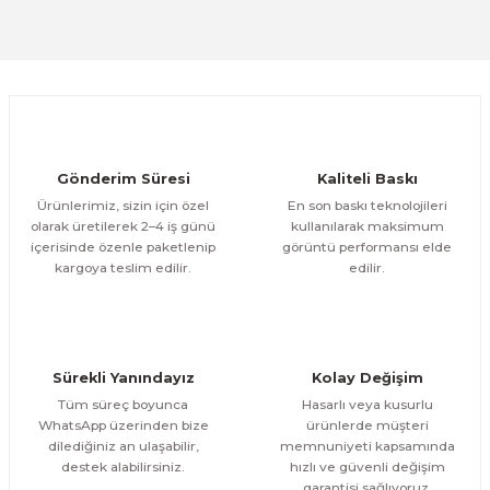
Ürün açıklamasında eksik bilgiler bulunuyor.
Evinemoda
Deneyimini Paylaş
Orman Ve Deniz 2 Parça Kanvas - Canvas Tablo
Ürün bilgilerinde hatalar bulunuyor.
Ürün fiyatı diğer sitelerden daha pahalı.
1.200,00 TL
ÜRÜNÜ İNCELE
Bu ürüne benzer farklı alternatifler olmalı.
1.000,00 TL
%17
Evinemoda
Gönderim Süresi
Kaliteli Baskı
Bisikletli Kız 2 Parça Kanvas - Canvas Tablo
Ürünlerimiz, sizin için özel
En son baskı teknolojileri
olarak üretilerek 2–4 iş günü
kullanılarak maksimum
içerisinde özenle paketlenip
görüntü performansı elde
1.200,00 TL
ÜRÜNÜ İNCELE
Gönder
kargoya teslim edilir.
edilir.
1.000,00 TL
%17
Evinemoda
Inci Küpeli Kız Mona Lisa 2 Parça Kanvas - Canvas Tablo
Sürekli Yanındayız
Kolay Değişim
1.200,00 TL
ÜRÜNÜ İNCELE
Tüm süreç boyunca
Hasarlı veya kusurlu
1.000,00 TL
%17
WhatsApp üzerinden bize
ürünlerde müşteri
dilediğiniz an ulaşabilir,
memnuniyeti kapsamında
Evinemoda
destek alabilirsiniz.
hızlı ve güvenli değişim
Çiçekler Kuğu 2 Parça Kanvas - Canvas Tablo
garantisi sağlıyoruz.