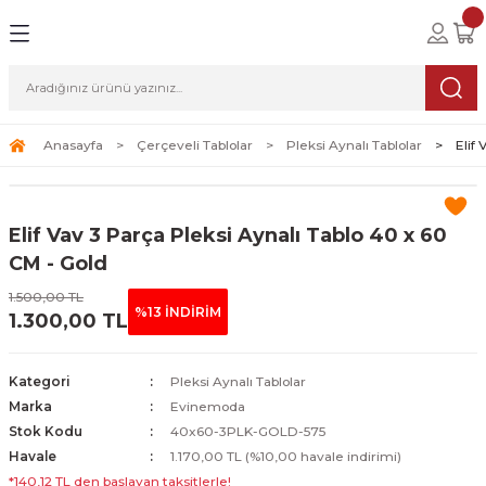
Geri Dön
Geri Dön
Geri Dön
lolar
ablolar
i Sanat
Tablolar
erçeveli Tablolar
Seti
Anasayfa
Çerçeveli Tablolar
Pleksi Aynalı Tablolar
Elif
Tablolar
erçeveli Tablolar
a Seti
Elif Vav 3 Parça Pleksi Aynalı Tablo 40 x 60
Tablolar
s Tablolar
CM - Gold
1.500,00 TL
Tablolar
blolar
%13 İNDİRİM
1.300,00 TL
s Tablolar
Kategori
Pleksi Aynalı Tablolar
Marka
Evinemoda
Stok Kodu
40x60-3PLK-GOLD-575
Havale
1.170,00 TL (%10,00 havale indirimi)
*140,12 TL den başlayan taksitlerle!