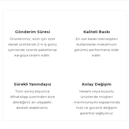
Ürün fiyatı diğer sitelerden daha pahalı.
1.000,00 TL
ÜRÜNÜ İNCELE
Bu ürüne benzer farklı alternatifler olmalı.
800,00 TL
%12
Evinemoda
Gönderim Süresi
Kaliteli Baskı
Eskitme Detaylı Mavi Ekru Çiçek 3 Parça Pleksi Aynalı Tablo
Ürünlerimiz, sizin için özel
En son baskı teknolojileri
olarak üretilerek 2–4 iş günü
kullanılarak maksimum
içerisinde özenle paketlenip
görüntü performansı elde
1.000,00 TL
ÜRÜNÜ İNCELE
Gönder
kargoya teslim edilir.
edilir.
800,00 TL
%13
Evinemoda
Dokulu Görünüm Beyaz Çiçek 3 Parça Pleksi Aynalı Tablo
Sürekli Yanındayız
Kolay Değişim
1.000,00 TL
ÜRÜNÜ İNCELE
Tüm süreç boyunca
Hasarlı veya kusurlu
800,00 TL
%13
WhatsApp üzerinden bize
ürünlerde müşteri
dilediğiniz an ulaşabilir,
memnuniyeti kapsamında
Evinemoda
destek alabilirsiniz.
hızlı ve güvenli değişim
Dairesel Soyut Sanat 3 Parça Pleksi Aynalı Tablo
garantisi sağlıyoruz.
1.000,00 TL
ÜRÜNÜ İNCELE