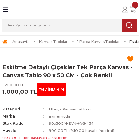
Geri Dön
Geri Dön
Geri Dön
lolar
ablolar
i Sanat
Tablolar
erçeveli Tablolar
Seti
Anasayfa
Kanvas Tablolar
1 Parça Kanvas Tablolar
Eskit
Tablolar
erçeveli Tablolar
a Seti
Eskitme Detaylı Çiçekler Tek Parça Kanvas -
Tablolar
s Tablolar
Canvas Tablo 90 x 50 CM - Çok Renkli
1.200,00 TL
Tablolar
blolar
%17 İNDİRİM
1.000,00 TL
s Tablolar
Kategori
1 Parça Kanvas Tablolar
Marka
Evinemoda
Stok Kodu
90x50CM-EVN-KVS-434
Havale
900,00 TL (%10,00 havale indirimi)
*107,78 TL den başlayan taksitlerle!