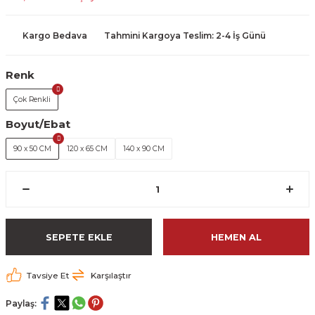
Kargo Bedava
Tahmini Kargoya Teslim: 2-4 İş Günü
Renk
Çok Renkli
Boyut/Ebat
90 x 50 CM
120 x 65 CM
140 x 90 CM
SEPETE EKLE
HEMEN AL
Tavsiye Et
Karşılaştır
Paylaş: