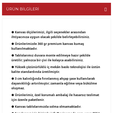
ÜRÜN BİLGİLERİ
● Kanvas ölçülerimizi, ilgili seçenekler arasından
ihtiyacınıza uygun olacak şekilde belirleyebilirsiniz.
● Ürünlerimizde 360 gr premium kanvas kumaş
kullanılmaktadır.
● Tablolarımız duvara monte edilmeye hazır şekilde
üretilir; yalnızca bir çivi ile kolayca asabilirsiniz.
● Yüksek çözünürlüklü iç mekân baskı teknolojisi ile üstün
kalite standardında üretilmiştir.
● 3 cm kalınlığında fırınlanmış ahşap şase kullanılarak
dayanıklılığı artırılmıştır; zamanla eğilme veya bükülme
oluşmaz.
● Ürünlerimiz, özel korumalı ambalaj ile hasarsız teslimat
için özenle paketlenir.
●
Kanvas tablolarımızda solma olmamaktadır.