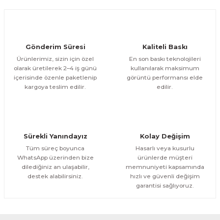
Ürün fiyatı diğer sitelerden daha pahalı.
1.200,00 TL
ÜRÜNÜ İNCELE
Bu ürüne benzer farklı alternatifler olmalı.
1.000,00 TL
%11
Evinemoda
Gönderim Süresi
Kaliteli Baskı
Göl Kenarında Ev Tek Parça Kanvas - Canvas Tablo
Ürünlerimiz, sizin için özel
En son baskı teknolojileri
olarak üretilerek 2–4 iş günü
kullanılarak maksimum
içerisinde özenle paketlenip
görüntü performansı elde
1.200,00 TL
ÜRÜNÜ İNCELE
Gönder
kargoya teslim edilir.
edilir.
1.000,00 TL
%11
Evinemoda
Gold Geyik Yuvarlak Desenler Tek Parça Işıksız Kanvas - Canvas Tablo
Sürekli Yanındayız
Kolay Değişim
1.200,00 TL
ÜRÜNÜ İNCELE
Tüm süreç boyunca
Hasarlı veya kusurlu
1.000,00 TL
%11
WhatsApp üzerinden bize
ürünlerde müşteri
dilediğiniz an ulaşabilir,
memnuniyeti kapsamında
Evinemoda
destek alabilirsiniz.
hızlı ve güvenli değişim
Gold Vazoda Çiçekler Tek Parça Kanvas - Canvas Tablo
garantisi sağlıyoruz.
1.200,00 TL
ÜRÜNÜ İNCELE
1.000,00 TL