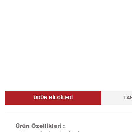
ÜRÜN BİLGİLERİ
TAK
Ürün Özellikleri :