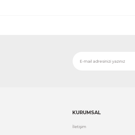
Evinemoda
o
Dokulu Görünüm Beyaz Çiçek 3 Parça Pleksi Aynalı 
1.000,00 TL
%12 İND
ÜRÜNÜ İNCELE
800,00 TL
Evinemoda
Dokulu Görünüm Gri ve Beyaz Çiçek 3 Parça Pleksi Aynal
1.000,00 TL
%13 İ
ÜRÜNÜ İNCELE
800,00 TL
KURUMSAL
İletişim