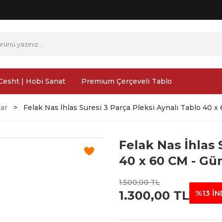
Cesht | Hobi Sanat
Premium Çerçeveli Tablo
lar
Felak Nas İhlas Suresi 3 Parça Pleksi Aynalı Tablo 40 
Felak Nas İhlas 
40 x 60 CM - G
1.500,00 TL
1.300,00 TL
%13 İN