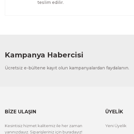
teslim edilir.
Evinemoda
Dokulu Görünüm Beyaz Çiçek 3 Parça Pleksi Aynalı Tabl
1.000,00 TL
%13 İNDİRİM
ÜRÜNÜ İNCELE
800,00 TL
Kampanya Habercisi
Evinemoda
Ücretsiz e-bültene kayıt olun kampanyalardan faydalanın.
Eskitme Detaylı Gri Çiçek 3 Parça Pleksi Aynalı Tablo
1.000,00 TL
%13 İNDİRİM
ÜRÜNÜ İNCELE
800,00 TL
BİZE ULAŞIN
ÜYELİK
Evinemoda
Kesintisiz hizmet kalitemiz ile her zaman
Yeni Üyelik
Gold Yapraklı Beyaz Çiçek 3 Parça Pleksi Aynalı Tablo
yanınızdayız. Siparişleriniz için buradayız!