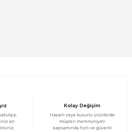
nalı Tablo
2 İNDİRİM
Evinemoda
Dairesel Soyut Sanat 3 Parça Pleksi Aynalı Tablo
yız
Kolay Değişim
1.000,00 TL
hatsApp
Hasarlı veya kusurlu ürünlerde
%12 İNDİRİM
ÜRÜNÜ İNCELE
800,00 TL
iniz an
müşteri memnuniyeti
irsiniz.
kapsamında hızlı ve güvenli