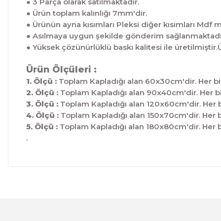
● 3 Parça olarak satılmaktadır.
● Ürün toplam kalınlığı 7mm'dir.
● Ürünün ayna kısımları Pleksi diğer kısımları Mdf 
● Asılmaya uygun şekilde gönderim sağlanmaktadı
● Yüksek çözünürlüklü baskı kalitesi ile üretilmis
Ürün Ölçüleri :
1. Ölçü :
Toplam Kapladığı alan 60x30cm'dir. Her bi
2. Ölçü :
Toplam Kapladığı alan 90x40cm'dir. Her bi
3. Ölçü :
Toplam Kapladığı alan 120x60cm'dir. Her b
4. Ölçü :
Toplam Kapladığı alan 150x70cm'dir. Her b
5. Ölçü :
Toplam Kapladığı alan 180x80cm'dir. Her b
.
Bu ürünün fiyat bilgisi, resim, ürün açıklamalarında ve 
Görüş ve önerileriniz için teşekkür ederiz.