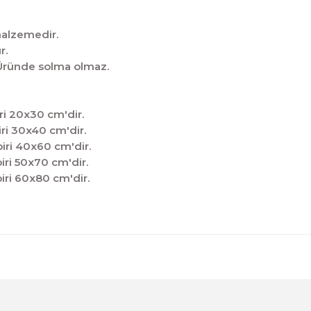
malzemedir.
r.
̧tir.Üründe solma olmaz.
ri 20x30 cm'dir.
ri 30x40 cm'dir.
iri 40x60 cm'dir.
iri 50x70 cm'dir.
iri 60x80 cm'dir.
diğer konularda yetersiz gördüğünüz noktaları öneri formunu kul
Sitemize ilk yorumu siz yapın!