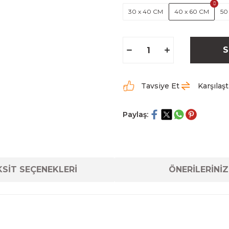
30 x 40 CM
40 x 60 CM
50
S
Tavsiye Et
Karşılaşt
Paylaş:
SİT SEÇENEKLERİ
ÖNERİLERİNİZ