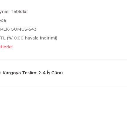
ynalı Tablolar
oda
3PLK-GUMUS-543
 TL (%10,00 havale indirimi)
tlerle!
 Kargoya Teslim: 2-4 İş Günü