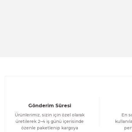
Ürün resmi kalitesiz, bozuk veya görüntülenemiyor.
Ürün açıklamasında eksik bilgiler bulunuyor.
Ürün bilgilerinde hatalar bulunuyor.
Evinemoda
Ürün fiyatı diğer sitelerden daha pahalı.
Eskitme Detaylı Mavi Ekru Çiçek 3 Parça Pleksi Aynalı Ta
Bu ürüne benzer farklı alternatifler olmalı.
1.000,00 TL
%13 İNDİR
ÜRÜNÜ İNCELE
800,00 TL
Evinemoda
Dokulu Görünüm Beyaz Çiçek 3 Parça Pleksi Aynalı Tabl
Gönderim Süresi
1.000,00 TL
Ürünlerimiz, sizin için özel olarak
En so
%13 İNDİRİM
ÜRÜNÜ İNCELE
800,00 TL
üretilerek 2–4 iş günü içerisinde
kullanı
özenle paketlenip kargoya
per