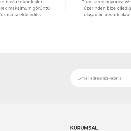
1.200,00 TL
n baskı teknolojileri
Tüm süreç boyunca W
%11 İNDİRİM
ÜRÜNÜ İNCELE
1.000,00 TL
larak maksimum görüntü
üzerinden bize dilediğ
formansı elde edilir.
ulaşabilir, destek alabil
Evinemoda
Çiçekler Gold Detay Tek Parça Kanvas - Canvas Tablo
1.200,00 TL
%11 İNDİRİM
ÜRÜNÜ İNCELE
1.000,00 TL
Evinemoda
Besmele Allah Muhammed Tek Parça Kanvas Canvas Tab
1.200,00 TL
%11
ÜRÜNÜ İNCELE
1.000,00 TL
KURUMSAL