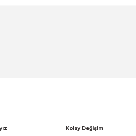
lanarak tarafımıza iletebilirsiniz.
- Canvas Tablo
yız
Kolay Değişim