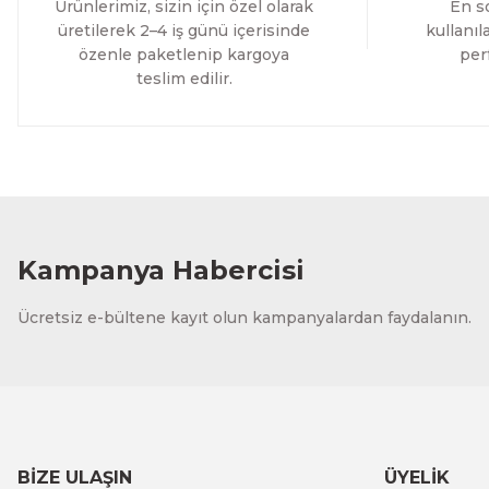
1.200,00 TL
Ürünlerimiz, sizin için özel olarak
En so
ÜRÜNÜ İNCELE
1.000,00 TL
üretilerek 2–4 iş günü içerisinde
kullanı
özenle paketlenip kargoya
per
teslim edilir.
Evinemoda
Mum Vazo Çiçekler Tek Parça Kanvas - Canvas Tablo
1.200,00 TL
%11 İNDİRİM
ÜRÜNÜ İNCELE
1.000,00 TL
Kampanya Habercisi
Evinemoda
Ücretsiz e-bültene kayıt olun kampanyalardan faydalanın.
Mavi Beyaz Çiçekler Tek Parça Kanvas - Canvas Tablo
1.200,00 TL
%11 İNDİRİM
ÜRÜNÜ İNCELE
1.000,00 TL
BİZE ULAŞIN
ÜYELİK