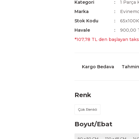
Kategori
1 Parça 
Marka
Evinem
Stok Kodu
65x100
Havale
900,00 T
*107,78 TL den başlayan taksi
Kargo Bedava
Tahmini
Renk
Çok Renkli
Boyut/Ebat
90 x 50 CM
120 x 65 CM
14