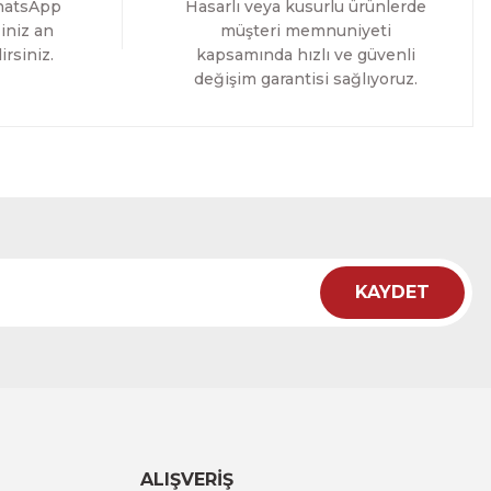
hatsApp
Hasarlı veya kusurlu ürünlerde
%11 İNDİRİM
iniz an
müşteri memnuniyeti
irsiniz.
kapsamında hızlı ve güvenli
değişim garantisi sağlıyoruz.
KAYDET
lo Tablo
 İNDİRİM
ALIŞVERİŞ