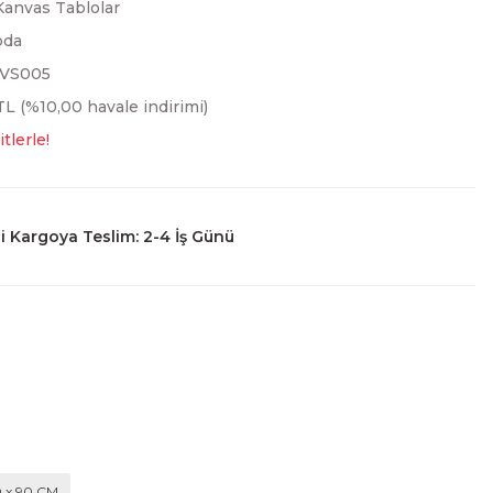
Kanvas Tablolar
oda
KVS005
L (%10,00 havale indirimi)
tlerle!
 Kargoya Teslim: 2-4 İş Günü
0 x 90 CM