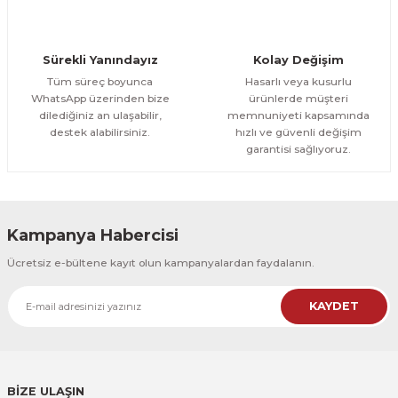
CeSht
Orman Yolu Tek Parça Ahşap Çerçeveli Tablo
Sürekli Yanındayız
Kolay Değişim
500,00 TL
ÜRÜNÜ İNCELE
Tüm süreç boyunca
Hasarlı veya kusurlu
300,00 TL
%25
WhatsApp üzerinden bize
ürünlerde müşteri
dilediğiniz an ulaşabilir,
memnuniyeti kapsamında
CeSht
destek alabilirsiniz.
hızlı ve güvenli değişim
Orman Yolu Tek Parça Ahşap Çerçeveli Tablo
garantisi sağlıyoruz.
500,00 TL
ÜRÜNÜ İNCELE
300,00 TL
Kampanya Habercisi
CeSht
Ücretsiz e-bültene kayıt olun kampanyalardan faydalanın.
Pembe Fonlu Good Things Are Coming Yazılı Tek Parça Ahşap Çerçeveli
KAYDET
500,00 TL
ÜRÜNÜ İNCELE
300,00 TL
CeSht
Pembe Fonlu Good Things Are Coming Yazılı Tek Parça Ahşap Çerçeveli
BİZE ULAŞIN