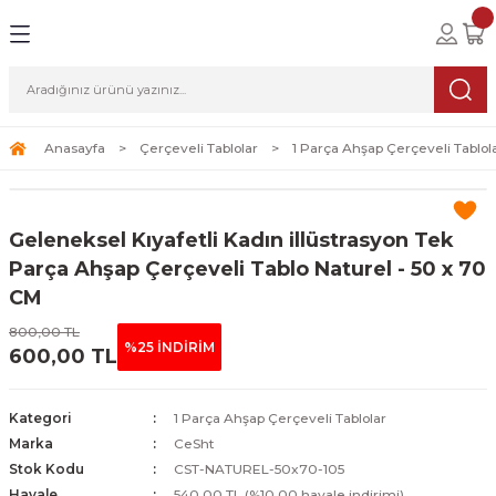
Geri Dön
Geri Dön
Geri Dön
lolar
ablolar
i Sanat
Tablolar
erçeveli Tablolar
Seti
Anasayfa
Çerçeveli Tablolar
1 Parça Ahşap Çerçeveli Tablol
Tablolar
erçeveli Tablolar
a Seti
Geleneksel Kıyafetli Kadın illüstrasyon Tek
Tablolar
s Tablolar
Parça Ahşap Çerçeveli Tablo Naturel - 50 x 70
CM
Tablolar
blolar
800,00 TL
%25 İNDİRİM
600,00 TL
s Tablolar
Kategori
1 Parça Ahşap Çerçeveli Tablolar
Marka
CeSht
Stok Kodu
CST-NATUREL-50x70-105
Havale
540,00 TL (%10,00 havale indirimi)