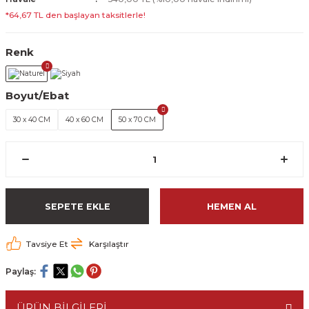
*64,67 TL den başlayan taksitlerle!
Renk
Boyut/Ebat
30 x 40 CM
40 x 60 CM
50 x 70 CM
SEPETE EKLE
HEMEN AL
Tavsiye Et
Karşılaştır
Paylaş:
ÜRÜN BİLGİLERİ