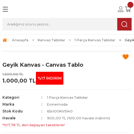
Geri Dön
Geri Dön
Geri Dön
lolar
ablolar
i Sanat
Tablolar
erçeveli Tablolar
Seti
Anasayfa
Kanvas Tablolar
1 Parça Kanvas Tablolar
Geyi
Tablolar
erçeveli Tablolar
a Seti
Geyik Kanvas - Canvas Tablo
Tablolar
s Tablolar
1.200,00 TL
%17 İNDİRİM
1.000,00 TL
Tablolar
blolar
s Tablolar
Kategori
1 Parça Kanvas Tablolar
Marka
Evinemoda
Stok Kodu
65x100KVS140
Havale
900,00 TL (%10,00 havale indirimi)
*107,78 TL den başlayan taksitlerle!