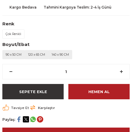
Kargo Bedava
Tahmini Kargoya Teslim: 2-4 İş Günü
Renk
Çok Renkli
Boyut/Ebat
90 x 50 CM
120 x 65 CM
140 x 90 CM
SEPETE EKLE
HEMEN AL
Tavsiye Et
Karşılaştır
Paylaş: