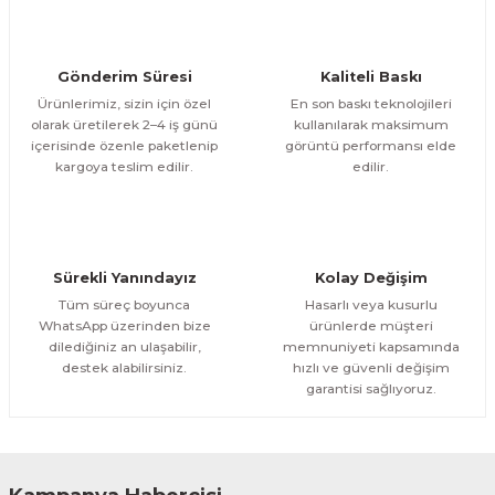
ÜRÜNÜ İNCELE
Bu ürüne benzer farklı alternatifler olmalı.
1.000,00 TL
%11
Evinemoda
Gönderim Süresi
Kaliteli Baskı
Göl Kenarında Ev Tek Parça Kanvas - Canvas Tablo
Ürünlerimiz, sizin için özel
En son baskı teknolojileri
olarak üretilerek 2–4 iş günü
kullanılarak maksimum
içerisinde özenle paketlenip
görüntü performansı elde
1.200,00 TL
ÜRÜNÜ İNCELE
Gönder
kargoya teslim edilir.
edilir.
1.000,00 TL
%11
Evinemoda
Gold Geyik Yuvarlak Desenler Tek Parça Işıksız Kanvas - Canvas Tablo
Sürekli Yanındayız
Kolay Değişim
1.200,00 TL
ÜRÜNÜ İNCELE
Tüm süreç boyunca
Hasarlı veya kusurlu
1.000,00 TL
%11
WhatsApp üzerinden bize
ürünlerde müşteri
dilediğiniz an ulaşabilir,
memnuniyeti kapsamında
Evinemoda
destek alabilirsiniz.
hızlı ve güvenli değişim
Gold Vazoda Çiçekler Tek Parça Kanvas - Canvas Tablo
garantisi sağlıyoruz.
1.200,00 TL
ÜRÜNÜ İNCELE
1.000,00 TL
%11