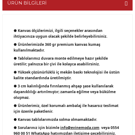
ÜRÜN BİLGİLERİ
● Kanvas ölçülerimizi, ilgili seçenekler arasından
ihtiyacınıza uygun olacak şekilde belirleyebilirsiniz.
● Ürünlerimizde 360 gr premium kanvas kumaş
kullanılmaktadır.
● Tablolarımız duvara monte edilmeye hazır şekilde
üretilir; yalnızca bir çivi ile kolayca asabilirsiniz.
● Yüksek çözünürlüklü iç mekân baskı teknolojisi ile üstün
kalite standardında üretilmiştir.
● 3 cm kalınlığında fırınlanmış ahşap şase kullanılarak
dayanıklılığı artırılmıştır; zamanla eğilme veya bükülme
oluşmaz.
● Ürünlerimiz, özel korumalı ambalaj ile hasarsız teslimat
için özenle paketlenir.
●
Kanvas tablolarımızda solma olmamaktadır.
● Sorularınız için bizimle
info@evinemoda.com
veya 0554
960 00 51
WhatsApp
hatıımızdan iletişime geçebilirsiniz.