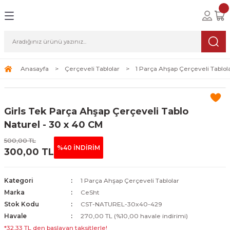
Geri Dön
Geri Dön
Geri Dön
lolar
ablolar
i Sanat
Tablolar
erçeveli Tablolar
Seti
Anasayfa
Çerçeveli Tablolar
1 Parça Ahşap Çerçeveli Tablol
Tablolar
erçeveli Tablolar
a Seti
Girls Tek Parça Ahşap Çerçeveli Tablo
Tablolar
s Tablolar
Naturel - 30 x 40 CM
500,00 TL
Tablolar
blolar
%40 İNDİRİM
300,00 TL
s Tablolar
Kategori
1 Parça Ahşap Çerçeveli Tablolar
Marka
CeSht
Stok Kodu
CST-NATUREL-30x40-429
Havale
270,00 TL (%10,00 havale indirimi)
*32,33 TL den başlayan taksitlerle!