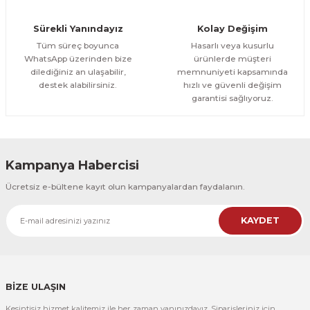
Orman Yolu Tek Parça Ahşap Çerçeveli Tablo
Sürekli Yanındayız
Kolay Değişim
500,00 TL
ÜRÜNÜ İNCELE
Tüm süreç boyunca
Hasarlı veya kusurlu
300,00 TL
%25
WhatsApp üzerinden bize
ürünlerde müşteri
dilediğiniz an ulaşabilir,
memnuniyeti kapsamında
CeSht
destek alabilirsiniz.
hızlı ve güvenli değişim
Orman Yolu Tek Parça Ahşap Çerçeveli Tablo
garantisi sağlıyoruz.
500,00 TL
ÜRÜNÜ İNCELE
300,00 TL
Kampanya Habercisi
CeSht
Ücretsiz e-bültene kayıt olun kampanyalardan faydalanın.
Pembe Fonlu Good Things Are Coming Yazılı Tek Parça Ahşap Çerçeveli
KAYDET
500,00 TL
ÜRÜNÜ İNCELE
300,00 TL
CeSht
Pembe Fonlu Good Things Are Coming Yazılı Tek Parça Ahşap Çerçeveli
BİZE ULAŞIN
Kesintisiz hizmet kalitemiz ile her zaman yanınızdayız. Siparişleriniz için