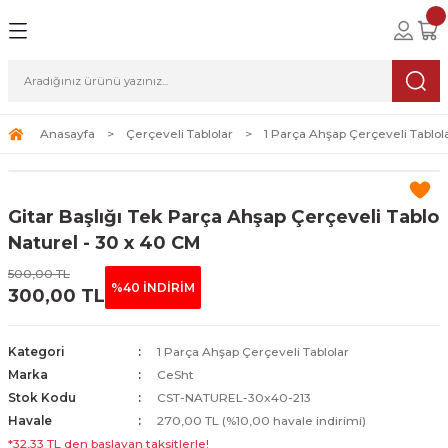
Geri Dön
Geri Dön
Geri Dön
lolar
ablolar
i Sanat
Tablolar
erçeveli Tablolar
Seti
Anasayfa
Çerçeveli Tablolar
1 Parça Ahşap Çerçeveli Tablol
Tablolar
erçeveli Tablolar
a Seti
Gitar Başlığı Tek Parça Ahşap Çerçeveli Tablo
Tablolar
s Tablolar
Naturel - 30 x 40 CM
500,00 TL
Tablolar
blolar
%40 İNDİRİM
300,00 TL
s Tablolar
Kategori
1 Parça Ahşap Çerçeveli Tablolar
Marka
CeSht
Stok Kodu
CST-NATUREL-30x40-213
Havale
270,00 TL (%10,00 havale indirimi)
*32,33 TL den başlayan taksitlerle!