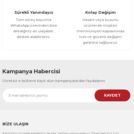
Orman Yolu Tek Parça Ahşap Çerçeveli Tablo
Sürekli Yanındayız
Kolay Değişim
500,00 TL
ÜRÜNÜ İNCELE
Tüm süreç boyunca
Hasarlı veya kusurlu
300,00 TL
%25
WhatsApp üzerinden bize
ürünlerde müşteri
dilediğiniz an ulaşabilir,
memnuniyeti kapsamında
CeSht
destek alabilirsiniz.
hızlı ve güvenli değişim
Orman Yolu Tek Parça Ahşap Çerçeveli Tablo
garantisi sağlıyoruz.
500,00 TL
ÜRÜNÜ İNCELE
300,00 TL
Kampanya Habercisi
CeSht
Ücretsiz e-bültene kayıt olun kampanyalardan faydalanın.
Pembe Fonlu Good Things Are Coming Yazılı Tek Parça Ahşap Çerçeveli
KAYDET
500,00 TL
ÜRÜNÜ İNCELE
300,00 TL
CeSht
Pembe Fonlu Good Things Are Coming Yazılı Tek Parça Ahşap Çerçeveli
BİZE ULAŞIN
Kesintisiz hizmet kalitemiz ile her zaman yanınızdayız. Siparişleriniz için