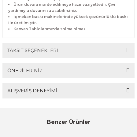
Ürün duvara monte edilmeye hazır vaziyettedir. Çivi
yardımıyla duvarınıza asabilirsiniz.
İç mekan baskı makinelerinde yüksek çözünürlüklü baskı
ile üretilmiştir.
Kanvas Tablolarımızda solma olmaz.
TAKSİT SEÇENEKLERİ
ÖNERİLERİNİZ
ALIŞVERİŞ DENEYİMİ
Bu ürünün fiyat bilgisi, resim, ürün açıklamalarında ve
diğer konularda yetersiz gördüğünüz noktaları öneri
formunu kullanarak tarafımıza iletebilirsiniz.
Görüş ve önerileriniz için teşekkür ederiz.
Sitemize ilk yorumu siz yapın!
Benzer Ürünler
Ürün resmi kalitesiz, bozuk veya görüntülenemiyor.
%17
Ürün açıklamasında eksik bilgiler bulunuyor.
Evinemoda