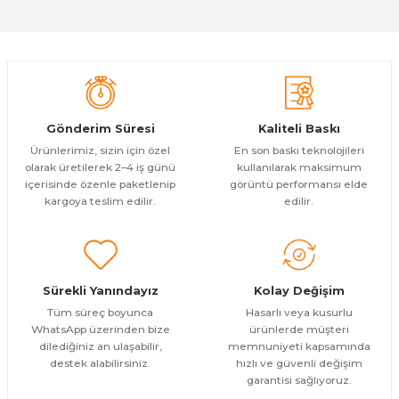
Deneyimini Paylaş
Orman Ve Deniz 2 Parça Kanvas - Canvas Tablo
Ürün bilgilerinde hatalar bulunuyor.
Ürün fiyatı diğer sitelerden daha pahalı.
1.200,00 TL
ÜRÜNÜ İNCELE
Bu ürüne benzer farklı alternatifler olmalı.
1.000,00 TL
%17
Evinemoda
Gönderim Süresi
Kaliteli Baskı
Bisikletli Kız 2 Parça Kanvas - Canvas Tablo
Ürünlerimiz, sizin için özel
En son baskı teknolojileri
olarak üretilerek 2–4 iş günü
kullanılarak maksimum
içerisinde özenle paketlenip
görüntü performansı elde
1.200,00 TL
ÜRÜNÜ İNCELE
Gönder
kargoya teslim edilir.
edilir.
1.000,00 TL
%17
Evinemoda
Inci Küpeli Kız Mona Lisa 2 Parça Kanvas - Canvas Tablo
Sürekli Yanındayız
Kolay Değişim
1.200,00 TL
ÜRÜNÜ İNCELE
Tüm süreç boyunca
Hasarlı veya kusurlu
1.000,00 TL
%17
WhatsApp üzerinden bize
ürünlerde müşteri
dilediğiniz an ulaşabilir,
memnuniyeti kapsamında
Evinemoda
destek alabilirsiniz.
hızlı ve güvenli değişim
Çiçekler Kuğu 2 Parça Kanvas - Canvas Tablo
garantisi sağlıyoruz.