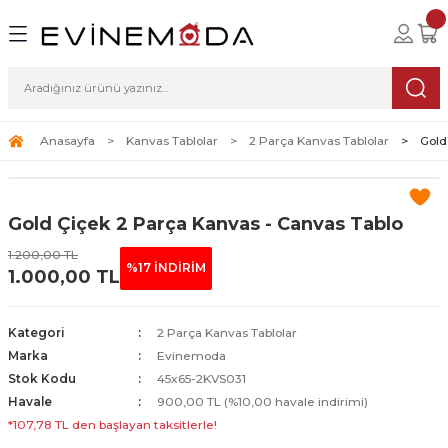
Geri Dön
Geri Dön
Geri Dön
lolar
ablolar
i Sanat
Tablolar
erçeveli Tablolar
Seti
Anasayfa
Kanvas Tablolar
2 Parça Kanvas Tablolar
Gold
Tablolar
erçeveli Tablolar
a Seti
Gold Çiçek 2 Parça Kanvas - Canvas Tablo
Tablolar
s Tablolar
1.200,00 TL
%17 İNDİRİM
1.000,00 TL
Tablolar
blolar
s Tablolar
Kategori
2 Parça Kanvas Tablolar
Marka
Evinemoda
Stok Kodu
45x65-2KVS031
Havale
900,00 TL (%10,00 havale indirimi)
*107,78 TL den başlayan taksitlerle!