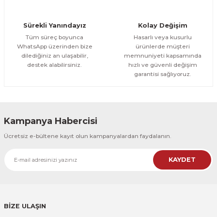
Yapraklar 3 Parça Kanvas - Canvas Tablo
Sürekli Yanındayız
Kolay Değişim
1.700,00 TL
ÜRÜNÜ İNCELE
Tüm süreç boyunca
Hasarlı veya kusurlu
1.500,00 TL
%12
WhatsApp üzerinden bize
ürünlerde müşteri
dilediğiniz an ulaşabilir,
memnuniyeti kapsamında
Evinemoda
destek alabilirsiniz.
hızlı ve güvenli değişim
Gold Detaylı Yapraklar 3 Parça Kanvas - Canvas Tablo
garantisi sağlıyoruz.
1.700,00 TL
ÜRÜNÜ İNCELE
1.500,00 TL
%12
Kampanya Habercisi
Evinemoda
Ücretsiz e-bültene kayıt olun kampanyalardan faydalanın.
Gold Yapraklı Çiçek 3 Parça Kanvas - Canvas Tablo
KAYDET
1.700,00 TL
ÜRÜNÜ İNCELE
1.500,00 TL
%12
Evinemoda
Sulu Boya Görünümlü Çiçekler 3 Parça Kanvas - Canvas Tablo
BİZE ULAŞIN