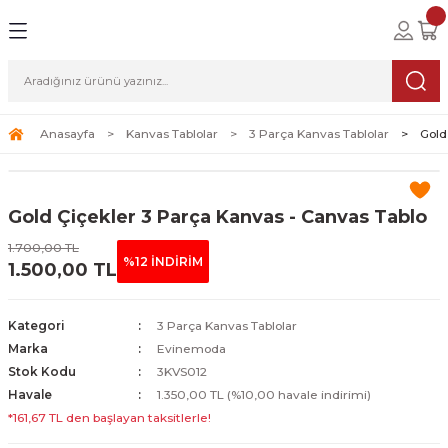
Geri Dön
Geri Dön
Geri Dön
lolar
ablolar
i Sanat
Tablolar
erçeveli Tablolar
Seti
Anasayfa
Kanvas Tablolar
3 Parça Kanvas Tablolar
Gold
Tablolar
erçeveli Tablolar
a Seti
Gold Çiçekler 3 Parça Kanvas - Canvas Tablo
Tablolar
s Tablolar
1.700,00 TL
%12 İNDİRİM
1.500,00 TL
Tablolar
blolar
s Tablolar
Kategori
3 Parça Kanvas Tablolar
Marka
Evinemoda
Stok Kodu
3KVS012
Havale
1.350,00 TL (%10,00 havale indirimi)
*161,67 TL den başlayan taksitlerle!