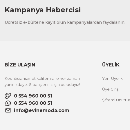
Kampanya Habercisi
Evinemoda
Ücretsiz e-bültene kayıt olun kampanyalardan faydalanın.
Kelebek ve Çiçekler 3 Parça Kanvas - Canvas Tablo
1.700,00 TL
%12 İNDİRİM
ÜRÜNÜ İNCELE
1.500,00 TL
BİZE ULAŞIN
ÜYELİK
Evinemoda
Kesintisiz hizmet kalitemiz ile her zaman
Yeni Üyelik
Mavi Çiçek ve Soyut Sanat 3 Parça Kanvas - Canvas Tablo
yanınızdayız. Siparişleriniz için buradayız!
Üye Girişi
0 554 960 00 51
Şifremi Unutt
1.700,00 TL
%12 İNDİRİM
0 554 960 00 51
ÜRÜNÜ İNCELE
1.500,00 TL
info@evinemoda.com