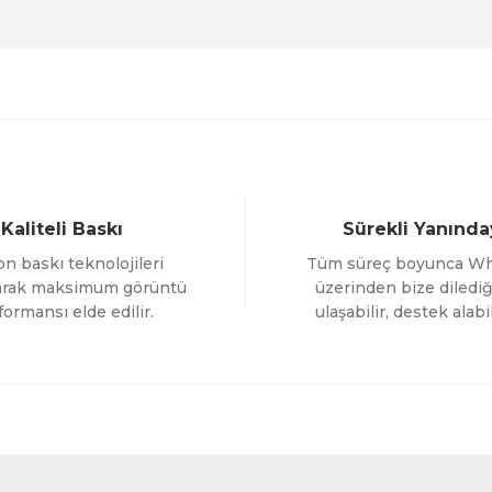
0 TL
%12 İNDİRİM
ÜRÜNÜ İNCELE
,00 TL
Gönder
Evinemoda
Gold Yapraklı Çiçek 3 Parça Kanvas - Canvas Tablo
Kaliteli Baskı
Sürekli Yanında
1.700,00 TL
n baskı teknolojileri
Tüm süreç boyunca W
%12 İNDİRİM
ÜRÜNÜ İNCELE
1.500,00 TL
larak maksimum görüntü
üzerinden bize dilediğ
formansı elde edilir.
ulaşabilir, destek alabil
Evinemoda
ablo
Gold Yapraklı Beyaz Çiçek 3 Parça Kanvas - Canv
1.700,00 TL
RİM
%12 
ÜRÜNÜ İNCELE
1.500,00 TL