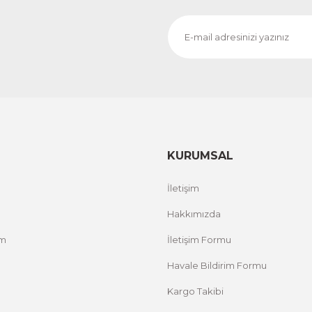
Evinemoda
Dokulu Görünüm Beyaz Çiçek 3 Parça Kanvas - Canvas Tab
1.700,00 TL
%12 İNDİRİ
ÜRÜNÜ İNCELE
1.500,00 TL
KURUMSAL
İletişim
Hakkımızda
um
İletişim Formu
Havale Bildirim Formu
Kargo Takibi