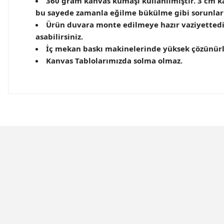
360 gram kanvas kumaşı kullanılmıştır. 3 cm kal
bu sayede zamanla eğilme bükülme gibi sorunla
Ürün duvara monte edilmeye hazır vaziyettedir
asabilirsiniz.
İç mekan baskı makinelerinde yüksek çözünürlük
Kanvas Tablolarımızda solma olmaz.
Bu ürünün fiyat bilgisi, resim, ürün açıklamalarında ve 
Görüş ve önerileriniz için teşekkür ederiz.
Ürün resmi kalitesiz, bozuk veya görüntülenemiyor.
Ürün açıklamasında eksik bilgiler bulunuyor.
Ürün bilgilerinde hatalar bulunuyor.
Evinemoda
Evine
Ürün fiyatı diğer sitelerden daha pahalı.
İnci ve Gül 3 Parça Kanvas - Canvas Tablo
Minima
Bu ürüne benzer farklı alternatifler olmalı.