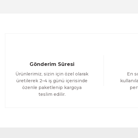
1.700,00 TL
1.700,0
%12 İNDİRİM
ÜRÜNÜ İNCELE
1.500,00 TL
1.500
Evinemoda
Gold Detaylı Yapraklar 3 Parça Kanvas - Canvas Tablo
Gönderim Süresi
1.700,00 TL
Ürünlerimiz, sizin için özel olarak
En so
%12 İNDİRİM
ÜRÜNÜ İNCELE
1.500,00 TL
üretilerek 2–4 iş günü içerisinde
kullanı
özenle paketlenip kargoya
per
teslim edilir.
Evinemoda
Sulu Boya Görünümlü Çiçekler 3 Parça Kanvas - Canvas T
1.700,00 TL
%12 İNDİ
ÜRÜNÜ İNCELE
1.500,00 TL