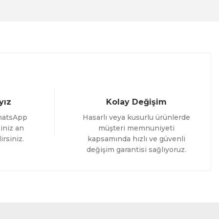
1.700,00 TL
%12 İNDİRİM
ÜRÜNÜ İNCELE
1.500,00 TL
yız
Kolay Değişim
hatsApp
Hasarlı veya kusurlu ürünlerde
iniz an
müşteri memnuniyeti
irsiniz.
kapsamında hızlı ve güvenli
değişim garantisi sağlıyoruz.
as Tablo
İNDİRİM