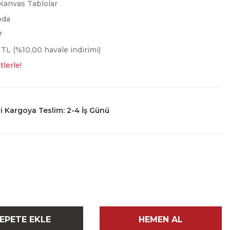
Kanvas Tablolar
oda
7
 TL (%10,00 havale indirimi)
tlerle!
 Kargoya Teslim: 2-4 İş Günü
EPETE EKLE
HEMEN AL