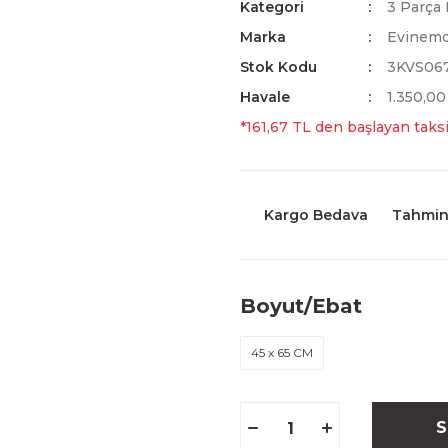
Kategori
3 Parça 
Marka
Evinem
Stok Kodu
3KVS06
Havale
1.350,00
*161,67 TL den başlayan taksi
Kargo Bedava
Tahmini
Boyut/Ebat
45 x 65 CM
S