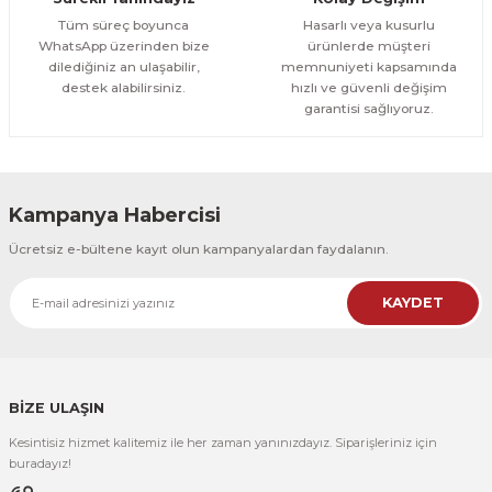
1.000,00 TL
ÜRÜNÜ İNCELE
Tüm süreç boyunca
Hasarlı veya kusurlu
800,00 TL
%12
WhatsApp üzerinden bize
ürünlerde müşteri
dilediğiniz an ulaşabilir,
memnuniyeti kapsamında
Evinemoda
destek alabilirsiniz.
hızlı ve güvenli değişim
Boho Tarzı Çiçek 3 Parça Ahşap Çerçeveli Tablo ACT
garantisi sağlıyoruz.
1.000,00 TL
ÜRÜNÜ İNCELE
800,00 TL
%12
Kampanya Habercisi
Evinemoda
Ücretsiz e-bültene kayıt olun kampanyalardan faydalanın.
Vincent Van Gogh Temalı 3 Parça Ahşap Çerçeveli Tablo ACT
KAYDET
1.000,00 TL
ÜRÜNÜ İNCELE
800,00 TL
%12
Evinemoda
Vincent Van Gogh Temalı 3 Parça Ahşap Çerçeveli Tablo ACT
BİZE ULAŞIN
Kesintisiz hizmet kalitemiz ile her zaman yanınızdayız. Siparişleriniz için
1.000,00 TL
ÜRÜNÜ İNCELE
buradayız!
800,00 TL
%12