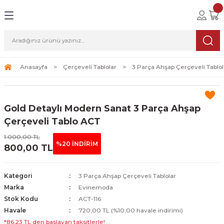
Geri Dön
Geri Dön
Geri Dön
lolar
ablolar
i Sanat
Tablolar
erçeveli Tablolar
Seti
Anasayfa
Çerçeveli Tablolar
3 Parça Ahşap Çerçeveli Tablol
Tablolar
erçeveli Tablolar
a Seti
Gold Detaylı Modern Sanat 3 Parça Ahşap
Tablolar
s Tablolar
Çerçeveli Tablo ACT
1.000,00 TL
Tablolar
blolar
%20 İNDİRİM
800,00 TL
s Tablolar
Kategori
3 Parça Ahşap Çerçeveli Tablolar
Marka
Evinemoda
Stok Kodu
ACT-116
Havale
720,00 TL (%10,00 havale indirimi)
*86,23 TL den başlayan taksitlerle!