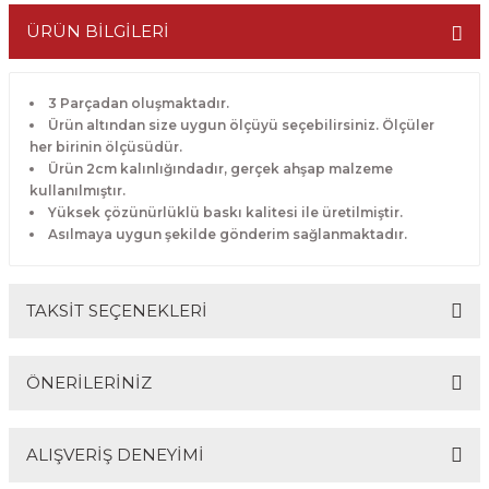
ÜRÜN BİLGİLERİ
3 Parçadan oluşmaktadır.
Ürün altından size uygun ölçüyü seçebilirsiniz. Ölçüler
her birinin ölçüsüdür.
Ürün 2cm kalınlığındadır, gerçek ahşap malzeme
kullanılmıştır.
Yüksek çözünürlüklü baskı kalitesi ile üretilmiştir.
Asılmaya uygun şekilde gönderim sağlanmaktadır.
TAKSİT SEÇENEKLERİ
ÖNERİLERİNİZ
ALIŞVERİŞ DENEYİMİ
Bu ürünün fiyat bilgisi, resim, ürün açıklamalarında ve
diğer konularda yetersiz gördüğünüz noktaları öneri