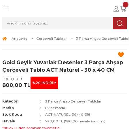
Geri Dön
Geri Dön
Geri Dön
lolar
ablolar
i Sanat
Tablolar
erçeveli Tablolar
Seti
Anasayfa
Çerçeveli Tablolar
3 Parça Ahşap Çerçeveli Tablol
Tablolar
erçeveli Tablolar
a Seti
Gold Geyik Yuvarlak Desenler 3 Parça Ahşap
Tablolar
s Tablolar
Çerçeveli Tablo ACT Naturel - 30 x 40 CM
1.000,00 TL
Tablolar
blolar
%20 İNDİRİM
800,00 TL
s Tablolar
Kategori
3 Parça Ahşap Çerçeveli Tablolar
Marka
Evinemoda
Stok Kodu
ACT-NATUREL-30x40-318
Havale
720,00 TL (%10,00 havale indirimi)
*86,23 TL den başlayan taksitlerle!