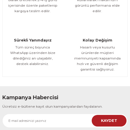
içerisinde özenle paketlenip
görüntü performansı elde
1.000,00 TL
ÜRÜNÜ İNCELE
Gönder
kargoya teslim edilir.
edilir.
800,00 TL
%12
Evinemoda
Boho Tarzı Çiçek 3 Parça Ahşap Çerçeveli Tablo ACT
Sürekli Yanındayız
Kolay Değişim
1.000,00 TL
ÜRÜNÜ İNCELE
Tüm süreç boyunca
Hasarlı veya kusurlu
800,00 TL
%12
WhatsApp üzerinden bize
ürünlerde müşteri
dilediğiniz an ulaşabilir,
memnuniyeti kapsamında
Evinemoda
destek alabilirsiniz.
hızlı ve güvenli değişim
Boho Tarzı Çiçek 3 Parça Ahşap Çerçeveli Tablo ACT
garantisi sağlıyoruz.
1.000,00 TL
ÜRÜNÜ İNCELE
800,00 TL
%12
Kampanya Habercisi
Evinemoda
Ücretsiz e-bültene kayıt olun kampanyalardan faydalanın.
Vincent Van Gogh Temalı 3 Parça Ahşap Çerçeveli Tablo ACT
KAYDET
1.000,00 TL
ÜRÜNÜ İNCELE
800,00 TL
%12