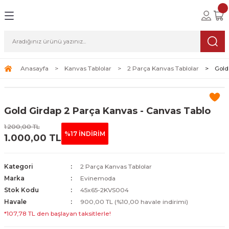
Geri Dön
Geri Dön
Geri Dön
lolar
ablolar
i Sanat
Tablolar
erçeveli Tablolar
Seti
Anasayfa
Kanvas Tablolar
2 Parça Kanvas Tablolar
Gold
Tablolar
erçeveli Tablolar
a Seti
Gold Girdap 2 Parça Kanvas - Canvas Tablo
Tablolar
s Tablolar
1.200,00 TL
%17 İNDİRİM
1.000,00 TL
Tablolar
blolar
s Tablolar
Kategori
2 Parça Kanvas Tablolar
Marka
Evinemoda
Stok Kodu
45x65-2KVS004
Havale
900,00 TL (%10,00 havale indirimi)
*107,78 TL den başlayan taksitlerle!