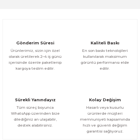
Deneyimini Paylaş
Orman Ve Deniz 2 Parça Kanvas - Canvas Tablo
Ürün bilgilerinde hatalar bulunuyor.
Ürün fiyatı diğer sitelerden daha pahalı.
1.200,00 TL
ÜRÜNÜ İNCELE
Bu ürüne benzer farklı alternatifler olmalı.
1.000,00 TL
%17
Evinemoda
Gönderim Süresi
Kaliteli Baskı
Bisikletli Kız 2 Parça Kanvas - Canvas Tablo
Ürünlerimiz, sizin için özel
En son baskı teknolojileri
olarak üretilerek 2–4 iş günü
kullanılarak maksimum
içerisinde özenle paketlenip
görüntü performansı elde
1.200,00 TL
ÜRÜNÜ İNCELE
Gönder
kargoya teslim edilir.
edilir.
1.000,00 TL
%17
Evinemoda
Inci Küpeli Kız Mona Lisa 2 Parça Kanvas - Canvas Tablo
Sürekli Yanındayız
Kolay Değişim
1.200,00 TL
ÜRÜNÜ İNCELE
Tüm süreç boyunca
Hasarlı veya kusurlu
1.000,00 TL
%17
WhatsApp üzerinden bize
ürünlerde müşteri
dilediğiniz an ulaşabilir,
memnuniyeti kapsamında
Evinemoda
destek alabilirsiniz.
hızlı ve güvenli değişim
Çiçekler Kuğu 2 Parça Kanvas - Canvas Tablo
garantisi sağlıyoruz.