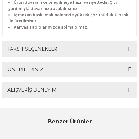
Ürün duvara monte edilmeye hazır vaziyettedir. Çivi
yardımıyla duvarınıza asabilirsiniz.
İç mekan baskı makinelerinde yüksek çözünürlüklü baskı
ile üretilmiştir.
Kanvas Tablolarımızda solma olmaz.
TAKSİT SEÇENEKLERİ
ÖNERİLERİNİZ
ALIŞVERİŞ DENEYİMİ
Bu ürünün fiyat bilgisi, resim, ürün açıklamalarında ve
diğer konularda yetersiz gördüğünüz noktaları öneri
formunu kullanarak tarafımıza iletebilirsiniz.
Görüş ve önerileriniz için teşekkür ederiz.
Sitemize ilk yorumu siz yapın!
Benzer Ürünler
Ürün resmi kalitesiz, bozuk veya görüntülenemiyor.
%17
Ürün açıklamasında eksik bilgiler bulunuyor.
Evinemoda