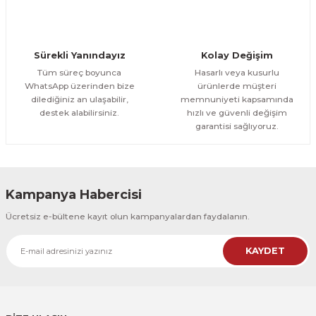
Evinemoda
Yapraklar 3 Parça Kanvas - Canvas Tablo
Sürekli Yanındayız
Kolay Değişim
1.700,00 TL
ÜRÜNÜ İNCELE
Tüm süreç boyunca
Hasarlı veya kusurlu
1.500,00 TL
%12
WhatsApp üzerinden bize
ürünlerde müşteri
dilediğiniz an ulaşabilir,
memnuniyeti kapsamında
Evinemoda
destek alabilirsiniz.
hızlı ve güvenli değişim
Gold Detaylı Yapraklar 3 Parça Kanvas - Canvas Tablo
garantisi sağlıyoruz.
1.700,00 TL
ÜRÜNÜ İNCELE
1.500,00 TL
%12
Kampanya Habercisi
Evinemoda
Ücretsiz e-bültene kayıt olun kampanyalardan faydalanın.
Gold Yapraklı Çiçek 3 Parça Kanvas - Canvas Tablo
KAYDET
1.700,00 TL
ÜRÜNÜ İNCELE
1.500,00 TL
%12
Evinemoda
Sulu Boya Görünümlü Çiçekler 3 Parça Kanvas - Canvas Tablo