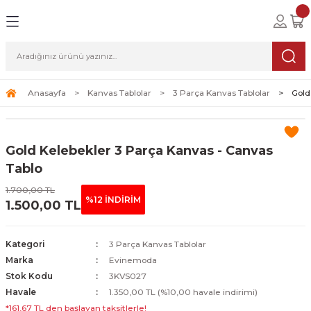
Geri Dön
Geri Dön
Geri Dön
lolar
ablolar
i Sanat
Tablolar
erçeveli Tablolar
Seti
Anasayfa
Kanvas Tablolar
3 Parça Kanvas Tablolar
Gold
Tablolar
erçeveli Tablolar
a Seti
Gold Kelebekler 3 Parça Kanvas - Canvas
Tablolar
s Tablolar
Tablo
1.700,00 TL
Tablolar
blolar
%12 İNDİRİM
1.500,00 TL
s Tablolar
Kategori
3 Parça Kanvas Tablolar
Marka
Evinemoda
Stok Kodu
3KVS027
Havale
1.350,00 TL (%10,00 havale indirimi)
*161,67 TL den başlayan taksitlerle!