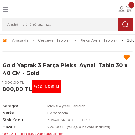
Geri Dön
Geri Dön
Geri Dön
lolar
ablolar
i Sanat
Tablolar
erçeveli Tablolar
Seti
Anasayfa
Çerçeveli Tablolar
Pleksi Aynalı Tablolar
Gold
Tablolar
erçeveli Tablolar
a Seti
Gold Yaprak 3 Parça Pleksi Aynalı Tablo 30 x
Tablolar
s Tablolar
40 CM - Gold
1.000,00 TL
Tablolar
blolar
%20 İNDİRİM
800,00 TL
s Tablolar
Kategori
Pleksi Aynalı Tablolar
Marka
Evinemoda
Stok Kodu
30x40-3PLK-GOLD-652
Havale
720,00 TL (%10,00 havale indirimi)
*86,23 TL den başlayan taksitlerle!