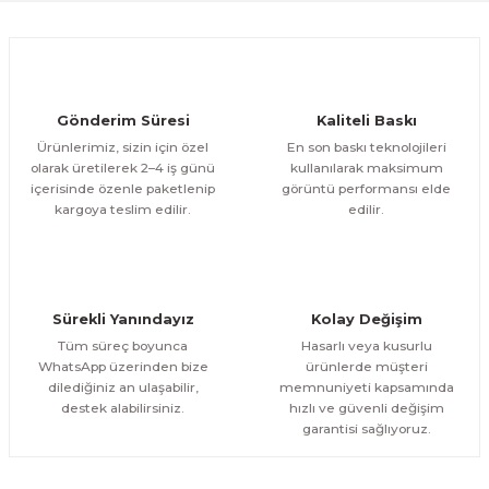
Ürün fiyatı diğer sitelerden daha pahalı.
1.000,00 TL
ÜRÜNÜ İNCELE
Bu ürüne benzer farklı alternatifler olmalı.
800,00 TL
%12
Evinemoda
Gönderim Süresi
Kaliteli Baskı
Eskitme Detaylı Mavi Ekru Çiçek 3 Parça Pleksi Aynalı Tablo
Ürünlerimiz, sizin için özel
En son baskı teknolojileri
olarak üretilerek 2–4 iş günü
kullanılarak maksimum
içerisinde özenle paketlenip
görüntü performansı elde
1.000,00 TL
ÜRÜNÜ İNCELE
Gönder
kargoya teslim edilir.
edilir.
800,00 TL
%13
Evinemoda
Dokulu Görünüm Beyaz Çiçek 3 Parça Pleksi Aynalı Tablo
Sürekli Yanındayız
Kolay Değişim
1.000,00 TL
ÜRÜNÜ İNCELE
Tüm süreç boyunca
Hasarlı veya kusurlu
800,00 TL
%13
WhatsApp üzerinden bize
ürünlerde müşteri
dilediğiniz an ulaşabilir,
memnuniyeti kapsamında
Evinemoda
destek alabilirsiniz.
hızlı ve güvenli değişim
Dairesel Soyut Sanat 3 Parça Pleksi Aynalı Tablo
garantisi sağlıyoruz.
1.000,00 TL
ÜRÜNÜ İNCELE