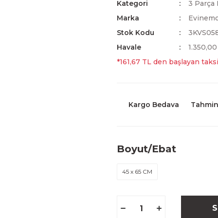
Kategori
3 Parça 
Marka
Evinem
Stok Kodu
3KVS05
Havale
1.350,00
*161,67 TL den başlayan taksi
Kargo Bedava
Tahmini
Boyut/Ebat
45 x 65 CM
S