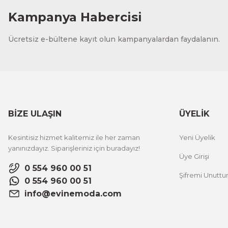
Kampanya Habercisi
Evinemoda
Ücretsiz e-bültene kayıt olun kampanyalardan faydalanın.
Kelebek ve Çiçekler 3 Parça Kanvas - Canvas Tablo
1.700,00 TL
%12 İNDİRİM
ÜRÜNÜ İNCELE
1.500,00 TL
BİZE ULAŞIN
ÜYELİK
Evinemoda
Kesintisiz hizmet kalitemiz ile her zaman
Yeni Üyelik
Mavi Çiçek ve Soyut Sanat 3 Parça Kanvas - Canvas Tablo
yanınızdayız. Siparişleriniz için buradayız!
Üye Girişi
0 554 960 00 51
Şifremi Unutt
1.700,00 TL
%12 İNDİRİM
0 554 960 00 51
ÜRÜNÜ İNCELE
1.500,00 TL
info@evinemoda.com