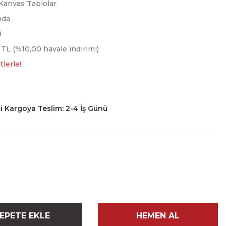
Kanvas Tablolar
oda
8
 TL (%10,00 havale indirimi)
tlerle!
 Kargoya Teslim: 2-4 İş Günü
EPETE EKLE
HEMEN AL