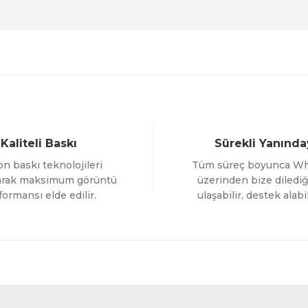
0 TL
%12 İNDİRİM
ÜRÜNÜ İNCELE
,00 TL
Gönder
Evinemoda
Gold Yapraklı Çiçek 3 Parça Kanvas - Canvas Tablo
Kaliteli Baskı
Sürekli Yanında
1.700,00 TL
n baskı teknolojileri
Tüm süreç boyunca W
%12 İNDİRİM
ÜRÜNÜ İNCELE
1.500,00 TL
larak maksimum görüntü
üzerinden bize dilediğ
formansı elde edilir.
ulaşabilir, destek alabil
Evinemoda
ablo
Gold Yapraklı Beyaz Çiçek 3 Parça Kanvas - Canv
1.700,00 TL
RİM
%12 
ÜRÜNÜ İNCELE
1.500,00 TL