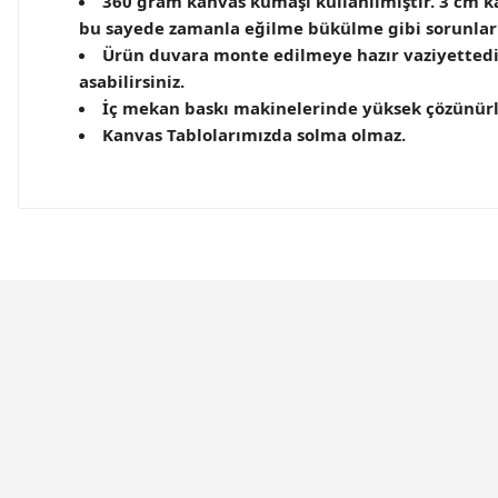
360 gram kanvas kumaşı kullanılmıştır. 3 cm kal
bu sayede zamanla eğilme bükülme gibi sorunla
Ürün duvara monte edilmeye hazır vaziyettedir
asabilirsiniz.
İç mekan baskı makinelerinde yüksek çözünürlük
Kanvas Tablolarımızda solma olmaz.
Bu ürünün fiyat bilgisi, resim, ürün açıklamalarında ve 
Görüş ve önerileriniz için teşekkür ederiz.
Ürün resmi kalitesiz, bozuk veya görüntülenemiyor.
Ürün açıklamasında eksik bilgiler bulunuyor.
Ürün bilgilerinde hatalar bulunuyor.
Evinemoda
Evine
Ürün fiyatı diğer sitelerden daha pahalı.
İnci ve Gül 3 Parça Kanvas - Canvas Tablo
Minima
Bu ürüne benzer farklı alternatifler olmalı.