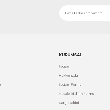
Evinemoda
Dokulu Görünüm Beyaz Çiçek 3 Parça Kanvas - Canvas Tab
1.700,00 TL
%12 İNDİRİ
ÜRÜNÜ İNCELE
1.500,00 TL
KURUMSAL
İletişim
Hakkımızda
um
İletişim Formu
Havale Bildirim Formu
Kargo Takibi