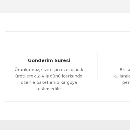
1.700,00 TL
1.700,0
%12 İNDİRİM
ÜRÜNÜ İNCELE
1.500,00 TL
1.500
Evinemoda
Gold Detaylı Yapraklar 3 Parça Kanvas - Canvas Tablo
Gönderim Süresi
1.700,00 TL
Ürünlerimiz, sizin için özel olarak
En so
%12 İNDİRİM
ÜRÜNÜ İNCELE
1.500,00 TL
üretilerek 2–4 iş günü içerisinde
kullanı
özenle paketlenip kargoya
per
teslim edilir.
Evinemoda
Sulu Boya Görünümlü Çiçekler 3 Parça Kanvas - Canvas T
1.700,00 TL
%12 İNDİ
ÜRÜNÜ İNCELE
1.500,00 TL