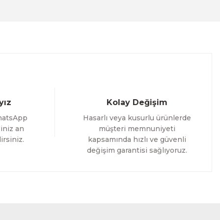
1.700,00 TL
%12 İNDİRİM
ÜRÜNÜ İNCELE
1.500,00 TL
yız
Kolay Değişim
hatsApp
Hasarlı veya kusurlu ürünlerde
iniz an
müşteri memnuniyeti
irsiniz.
kapsamında hızlı ve güvenli
değişim garantisi sağlıyoruz.
as Tablo
İNDİRİM