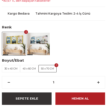
*161,67 TL den başlayan taksitlerle!
Kargo Bedava
Tahmini Kargoya Teslim: 2-4 İş Günü
Renk
Boyut/Ebat
30 x 40 CM
40 x 60 CM
50 x 70 CM
SEPETE EKLE
HEMEN AL