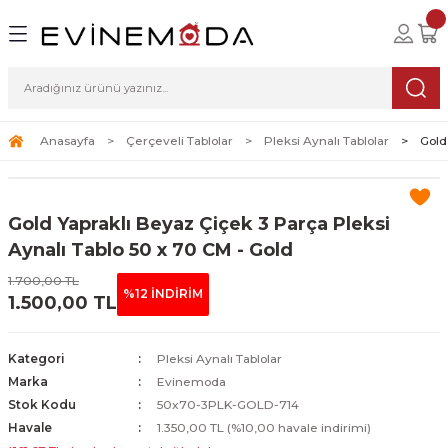
Geri Dön
Geri Dön
Geri Dön
lolar
ablolar
i Sanat
Tablolar
erçeveli Tablolar
Seti
Anasayfa
Çerçeveli Tablolar
Pleksi Aynalı Tablolar
Gold
Tablolar
erçeveli Tablolar
a Seti
Gold Yapraklı Beyaz Çiçek 3 Parça Pleksi
Tablolar
s Tablolar
Aynalı Tablo 50 x 70 CM - Gold
Tablolar
blolar
1.700,00 TL
%12 İNDİRİM
1.500,00 TL
s Tablolar
Kategori
Pleksi Aynalı Tablolar
Marka
Evinemoda
Stok Kodu
50x70-3PLK-GOLD-714
Havale
1.350,00 TL (%10,00 havale indirimi)