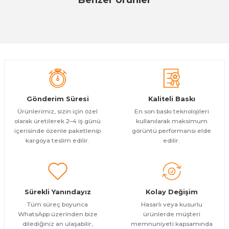
Ürün resmi kalitesiz, bozuk veya görüntülenemiyor.
%13
Ürün açıklamasında eksik bilgiler bulunuyor.
Evinemoda
Deneyimini Paylaş
Eskitme Detaylı Mavi Ekru Çiçek 3 Parça Pleksi Aynalı Tablo
Ürün bilgilerinde hatalar bulunuyor.
Ürün fiyatı diğer sitelerden daha pahalı.
1.000,00 TL
ÜRÜNÜ İNCELE
Bu ürüne benzer farklı alternatifler olmalı.
800,00 TL
%13
Evinemoda
Gönderim Süresi
Kaliteli Baskı
Eskitme Detaylı Mavi Ekru Çiçek 3 Parça Pleksi Aynalı Tablo
Ürünlerimiz, sizin için özel
En son baskı teknolojileri
olarak üretilerek 2–4 iş günü
kullanılarak maksimum
içerisinde özenle paketlenip
görüntü performansı elde
1.500,00 TL
ÜRÜNÜ İNCELE
Gönder
kargoya teslim edilir.
edilir.
1.300,00 TL
%12
Evinemoda
Eskitme Detaylı Mavi Ekru Çiçek 3 Parça Pleksi Aynalı Tablo
Sürekli Yanındayız
Kolay Değişim
1.000,00 TL
ÜRÜNÜ İNCELE
Tüm süreç boyunca
Hasarlı veya kusurlu
800,00 TL
%13
WhatsApp üzerinden bize
ürünlerde müşteri
dilediğiniz an ulaşabilir,
memnuniyeti kapsamında
Evinemoda