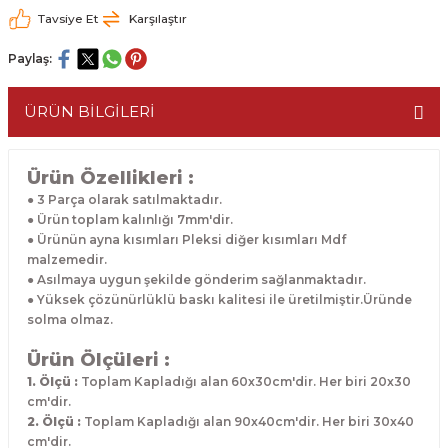
Tavsiye Et
Karşılaştır
Paylaş:
ÜRÜN BİLGİLERİ
Ürün Özellikleri :
● 3 Parça olarak satılmaktadır.
● Ürün toplam kalınlığı 7mm'dir.
● Ürünün ayna kısımları Pleksi diğer kısımları Mdf
malzemedir.
● Asılmaya uygun şekilde gönderim sağlanmaktadır.
● Yüksek çözünürlüklü baskı kalitesi ile üretilmiştir.Üründe
solma olmaz.
Ürün Ölçüleri :
1. Ölçü :
Toplam Kapladığı alan 60x30cm'dir. Her biri 20x30
cm'dir.
2. Ölçü :
Toplam Kapladığı alan 90x40cm'dir. Her biri 30x40
cm'dir.