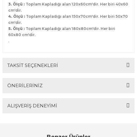
3. Ölçü :
Toplam Kapladığı alan 120x60cm'dir. Her biri 40x60
cm'dir.
4. Ölçü :
Toplam Kapladığı alan 150x70cm'dir. Her biri 50x70
cm'dir.
5. Ölçü :
Toplam Kapladığı alan 180x80cm'dir. Her biri
60x80 cm'dir.
.
TAKSİT SEÇENEKLERİ
ÖNERİLERİNİZ
ALIŞVERİŞ DENEYİMİ
Bu ürünün fiyat bilgisi, resim, ürün açıklamalarında ve
diğer konularda yetersiz gördüğünüz noktaları öneri
formunu kullanarak tarafımıza iletebilirsiniz.
Görüş ve önerileriniz için teşekkür ederiz.
Sitemize ilk yorumu siz yapın!
Benzer Ürünler