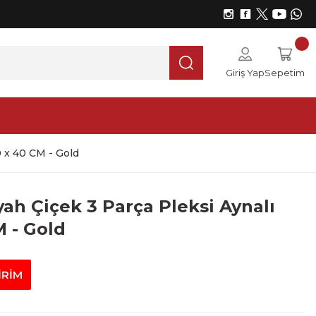
Giriş Yap
Sepetim
0 x 40 CM - Gold
yah Çiçek 3 Parça Pleksi Aynalı
M - Gold
İRİM