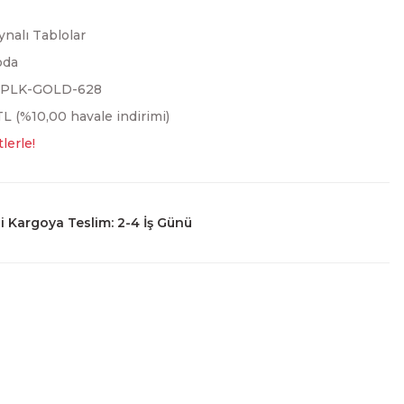
ynalı Tablolar
oda
3PLK-GOLD-628
L (%10,00 havale indirimi)
lerle!
 Kargoya Teslim: 2-4 İş Günü