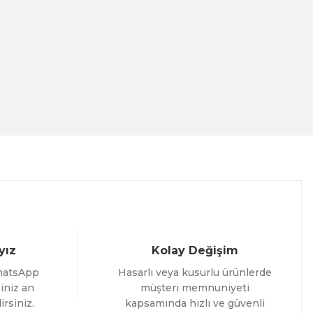
nalı Tablo
2 İNDİRİM
Evinemoda
Dairesel Soyut Sanat 3 Parça Pleksi Aynalı Tablo
yız
Kolay Değişim
1.000,00 TL
hatsApp
Hasarlı veya kusurlu ürünlerde
%12 İNDİRİM
ÜRÜNÜ İNCELE
800,00 TL
iniz an
müşteri memnuniyeti
irsiniz.
kapsamında hızlı ve güvenli