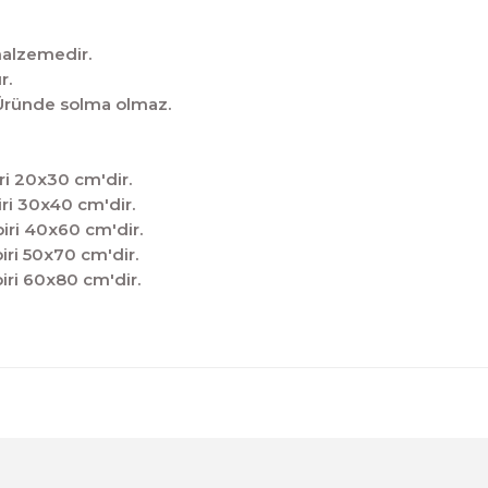
malzemedir.
r.
̧tir.Üründe solma olmaz.
ri 20x30 cm'dir.
ri 30x40 cm'dir.
iri 40x60 cm'dir.
iri 50x70 cm'dir.
iri 60x80 cm'dir.
diğer konularda yetersiz gördüğünüz noktaları öneri formunu kul
Sitemize ilk yorumu siz yapın!