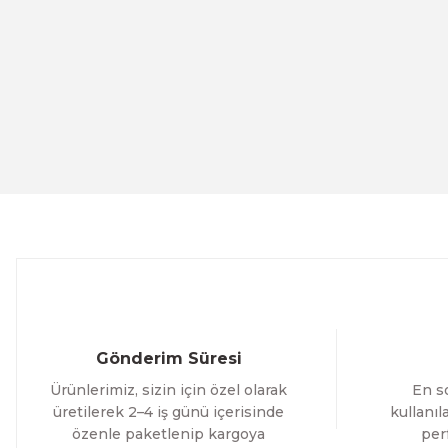
Ürün resmi kalitesiz, bozuk veya görüntülenemiyor.
Ürün açıklamasında eksik bilgiler bulunuyor.
Ürün bilgilerinde hatalar bulunuyor.
Evinemoda
Ürün fiyatı diğer sitelerden daha pahalı.
Eskitme Detaylı Mavi Ekru Çiçek 3 Parça Pleksi Aynalı Ta
Bu ürüne benzer farklı alternatifler olmalı.
1.000,00 TL
%13 İNDİR
ÜRÜNÜ İNCELE
800,00 TL
Evinemoda
Dokulu Görünüm Beyaz Çiçek 3 Parça Pleksi Aynalı Tabl
Gönderim Süresi
1.000,00 TL
Ürünlerimiz, sizin için özel olarak
En so
%13 İNDİRİM
ÜRÜNÜ İNCELE
800,00 TL
üretilerek 2–4 iş günü içerisinde
kullanı
özenle paketlenip kargoya
per