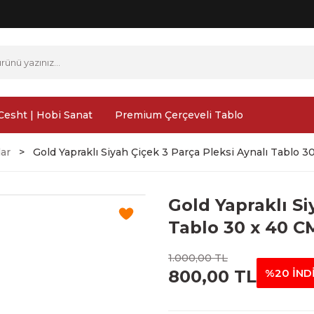
Cesht | Hobi Sanat
Premium Çerçeveli Tablo
lar
Gold Yapraklı Siyah Çiçek 3 Parça Pleksi Aynalı Tablo 3
Gold Yapraklı Si
Tablo 30 x 40 C
1.000,00 TL
800,00 TL
%20 İND