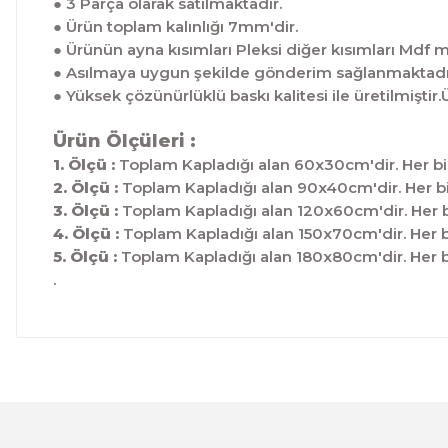
● 3 Parça olarak satılmaktadır.
● Ürün toplam kalınlığı 7mm'dir.
● Ürünün ayna kısımları Pleksi diğer kısımları Mdf 
● Asılmaya uygun şekilde gönderim sağlanmaktadı
● Yüksek çözünürlüklü baskı kalitesi ile üretilmis
Ürün Ölçüleri :
1. Ölçü :
Toplam Kapladığı alan 60x30cm'dir. Her bi
2. Ölçü :
Toplam Kapladığı alan 90x40cm'dir. Her bi
3. Ölçü :
Toplam Kapladığı alan 120x60cm'dir. Her b
4. Ölçü :
Toplam Kapladığı alan 150x70cm'dir. Her b
5. Ölçü :
Toplam Kapladığı alan 180x80cm'dir. Her b
.
Bu ürünün fiyat bilgisi, resim, ürün açıklamalarında ve 
Görüş ve önerileriniz için teşekkür ederiz.