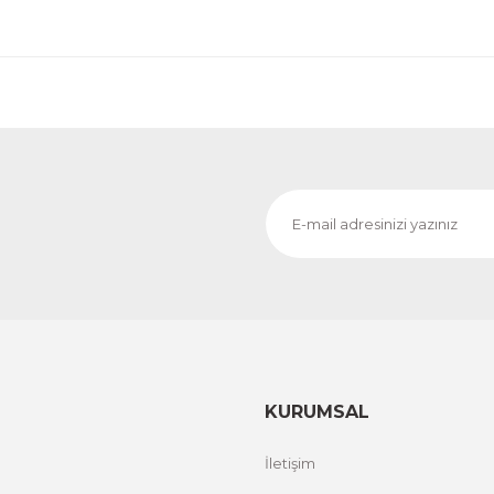
Evinemoda
o
Dokulu Görünüm Beyaz Çiçek 3 Parça Pleksi Aynalı 
1.000,00 TL
%12 İND
ÜRÜNÜ İNCELE
800,00 TL
Evinemoda
Dokulu Görünüm Gri ve Beyaz Çiçek 3 Parça Pleksi Aynal
1.000,00 TL
%13 İ
ÜRÜNÜ İNCELE
800,00 TL
KURUMSAL
İletişim