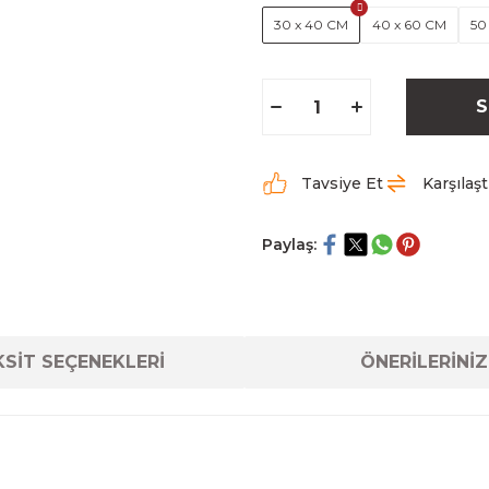
30 x 40 CM
40 x 60 CM
50
S
Tavsiye Et
Karşılaşt
Paylaş:
SİT SEÇENEKLERİ
ÖNERİLERİNİZ