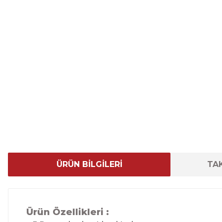
ÜRÜN BİLGİLERİ
TAK
Ürün Özellikleri :