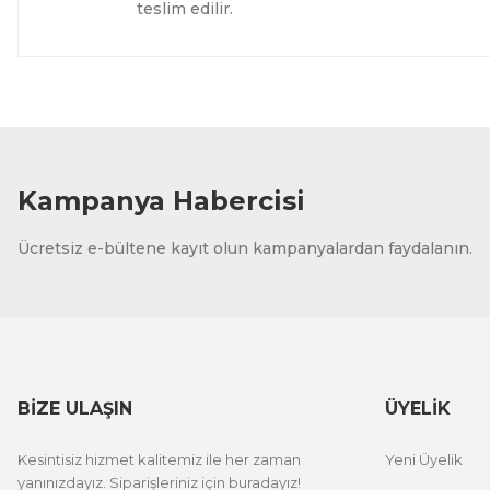
teslim edilir.
Evinemoda
Dokulu Görünüm Beyaz Çiçek 3 Parça Pleksi Aynalı Tabl
1.000,00 TL
%13 İNDİRİM
ÜRÜNÜ İNCELE
800,00 TL
Kampanya Habercisi
Evinemoda
Ücretsiz e-bültene kayıt olun kampanyalardan faydalanın.
Eskitme Detaylı Gri Çiçek 3 Parça Pleksi Aynalı Tablo
1.000,00 TL
%13 İNDİRİM
ÜRÜNÜ İNCELE
800,00 TL
BİZE ULAŞIN
ÜYELİK
Evinemoda
Kesintisiz hizmet kalitemiz ile her zaman
Yeni Üyelik
Gold Yapraklı Beyaz Çiçek 3 Parça Pleksi Aynalı Tablo
yanınızdayız. Siparişleriniz için buradayız!