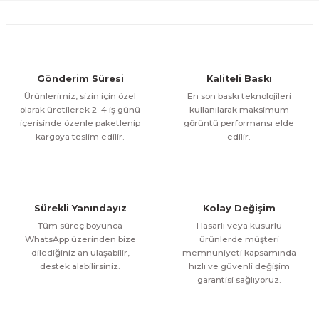
Ürün fiyatı diğer sitelerden daha pahalı.
1.000,00 TL
ÜRÜNÜ İNCELE
Bu ürüne benzer farklı alternatifler olmalı.
800,00 TL
%12
Evinemoda
Gönderim Süresi
Kaliteli Baskı
Eskitme Detaylı Mavi Ekru Çiçek 3 Parça Pleksi Aynalı Tablo
Ürünlerimiz, sizin için özel
En son baskı teknolojileri
olarak üretilerek 2–4 iş günü
kullanılarak maksimum
içerisinde özenle paketlenip
görüntü performansı elde
1.000,00 TL
ÜRÜNÜ İNCELE
Gönder
kargoya teslim edilir.
edilir.
800,00 TL
%13
Evinemoda
Dokulu Görünüm Beyaz Çiçek 3 Parça Pleksi Aynalı Tablo
Sürekli Yanındayız
Kolay Değişim
1.000,00 TL
ÜRÜNÜ İNCELE
Tüm süreç boyunca
Hasarlı veya kusurlu
800,00 TL
%13
WhatsApp üzerinden bize
ürünlerde müşteri
dilediğiniz an ulaşabilir,
memnuniyeti kapsamında
Evinemoda
destek alabilirsiniz.
hızlı ve güvenli değişim
Dairesel Soyut Sanat 3 Parça Pleksi Aynalı Tablo
garantisi sağlıyoruz.
1.000,00 TL
ÜRÜNÜ İNCELE