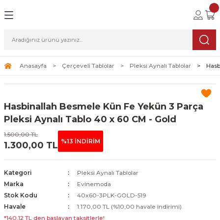
Geri Dön
Geri Dön
Geri Dön
lolar
ablolar
i Sanat
Tablolar
erçeveli Tablolar
Seti
Anasayfa
Çerçeveli Tablolar
Pleksi Aynalı Tablolar
Hasb
Tablolar
erçeveli Tablolar
a Seti
Hasbinallah Besmele Kün Fe Yekün 3 Parça
Tablolar
s Tablolar
Pleksi Aynalı Tablo 40 x 60 CM - Gold
1.500,00 TL
Tablolar
blolar
%13 İNDİRİM
1.300,00 TL
s Tablolar
Kategori
Pleksi Aynalı Tablolar
Marka
Evinemoda
Stok Kodu
40x60-3PLK-GOLD-519
Havale
1.170,00 TL (%10,00 havale indirimi)
*140,12 TL den başlayan taksitlerle!