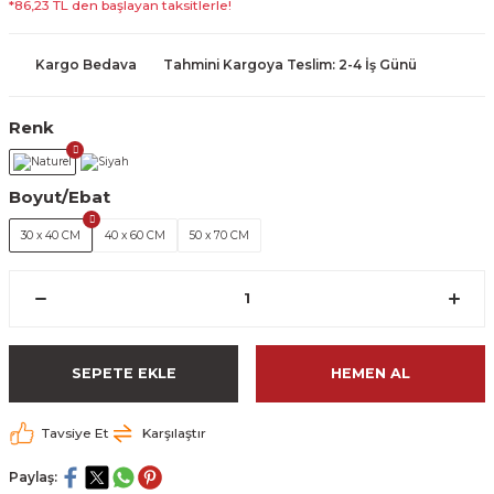
*86,23 TL den başlayan taksitlerle!
Kargo Bedava
Tahmini Kargoya Teslim: 2-4 İş Günü
Renk
Boyut/Ebat
30 x 40 CM
40 x 60 CM
50 x 70 CM
SEPETE EKLE
HEMEN AL
Tavsiye Et
Karşılaştır
Paylaş: