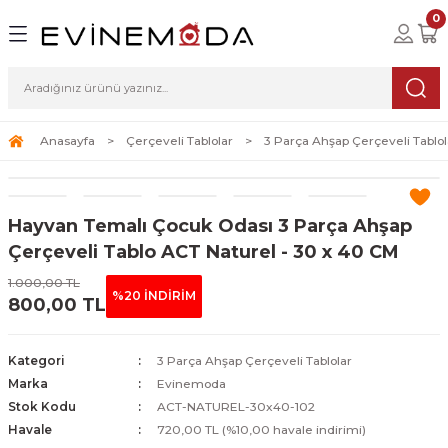
0
Geri Dön
Geri Dön
Geri Dön
lolar
ablolar
i Sanat
Tablolar
erçeveli Tablolar
Seti
Anasayfa
Çerçeveli Tablolar
3 Parça Ahşap Çerçeveli Tablol
Tablolar
erçeveli Tablolar
a Seti
Hayvan Temalı Çocuk Odası 3 Parça Ahşap
Tablolar
s Tablolar
Çerçeveli Tablo ACT Naturel - 30 x 40 CM
Tablolar
blolar
1.000,00 TL
%20 İNDİRİM
800,00 TL
s Tablolar
Kategori
3 Parça Ahşap Çerçeveli Tablolar
Marka
Evinemoda
Stok Kodu
ACT-NATUREL-30x40-102
Havale
720,00 TL (%10,00 havale indirimi)