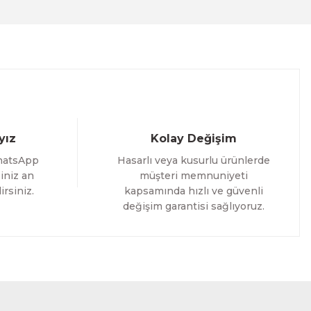
%25 İNDİRİM
ELE
yız
Kolay Değişim
hatsApp
Hasarlı veya kusurlu ürünlerde
iniz an
müşteri memnuniyeti
irsiniz.
kapsamında hızlı ve güvenli
değişim garantisi sağlıyoruz.
oming Yazılı Tek Parça Ahşap Çerçeveli Tablo
%25 İNDİRİM
RÜNÜ İNCELE