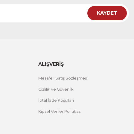
KAYDET
ht
 Çiçekli Flower Yazılı Tek Parça Ahşap Çerçeveli Tablo
00 TL
%25 İNDİRİM
ÜRÜNÜ İNCELE
,00 TL
ALIŞVERİŞ
Mesafeli Satış Sözleşmesi
Gizlilik ve Güvenlik
İptal İade Koşullari
Kişisel Veriler Politikası