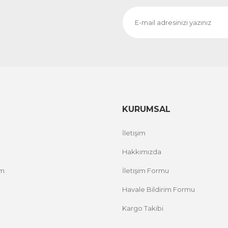
CeSht
CeS
Fırça Darbeleri Tek Parça Ahşap Çerçeveli Tablo
Sarı
500,00 TL
500,
%25 İNDİRİM
ÜRÜNÜ İNCELE
300,00 TL
300
KURUMSAL
İletişim
Hakkımızda
um
İletişim Formu
Havale Bildirim Formu
Kargo Takibi