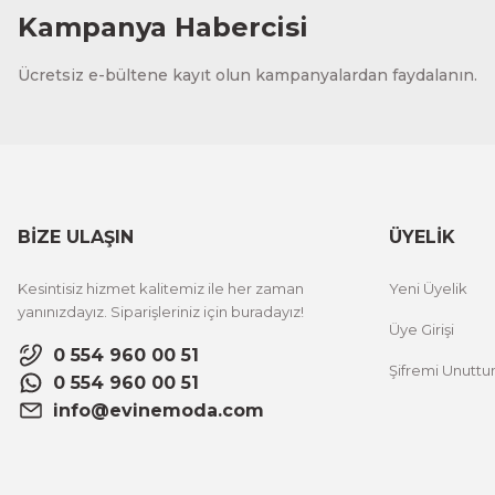
Kampanya Habercisi
CeSht
Ücretsiz e-bültene kayıt olun kampanyalardan faydalanın.
Fırça Darbeleri Tek Parça Ahşap Çerçeveli Tablo
500,00 TL
%25 İNDİRİM
ÜRÜNÜ İNCELE
300,00 TL
BİZE ULAŞIN
ÜYELİK
CeSht
Kesintisiz hizmet kalitemiz ile her zaman
Yeni Üyelik
Sarı Çiçekli Flower Yazılı Tek Parça Ahşap Çerçeveli Tablo
yanınızdayız. Siparişleriniz için buradayız!
Üye Girişi
0 554 960 00 51
Şifremi Unutt
500,00 TL
%25 İNDİRİM
0 554 960 00 51
ÜRÜNÜ İNCELE
300,00 TL
info@evinemoda.com