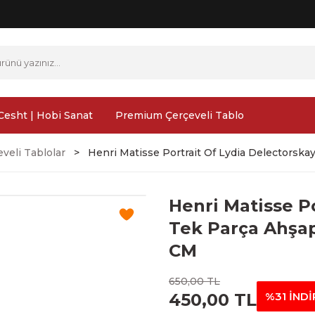
Cesht | Hobi Sanat
Premium Çerçeveli Tablo
veli Tablolar
Henri Matisse Portrait Of Lydia Delectorska
Henri Matisse P
Tek Parça Ahşap
CM
650,00 TL
450,00 TL
%31 İNDİ