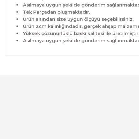
Asılmaya uygun şekilde gönderim sağlanmaktad
Tek Parçadan oluşmaktadır.
Ürün altından size uygun ölçüyü seçebilirsiniz.
Ürün 2cm kalınlığındadır, gerçek ahşap malzeme 
Yüksek çözünürlüklü baskı kalitesi ile üretilmiştir
Asılmaya uygun şekilde gönderim sağlanmaktad
Bu ürünün fiyat bilgisi, resim, ürün açıklamalarında ve 
Görüş ve önerileriniz için teşekkür ederiz.
Ürün resmi kalitesiz, bozuk veya görüntülenemiyor.
Ürün açıklamasında eksik bilgiler bulunuyor.
Ürün bilgilerinde hatalar bulunuyor.
CeSht
Ürün fiyatı diğer sitelerden daha pahalı.
Mavi-yeşil Çiçekli Garden Place Yazılı Tek Parça Ahşap Çe
Bu ürüne benzer farklı alternatifler olmalı.