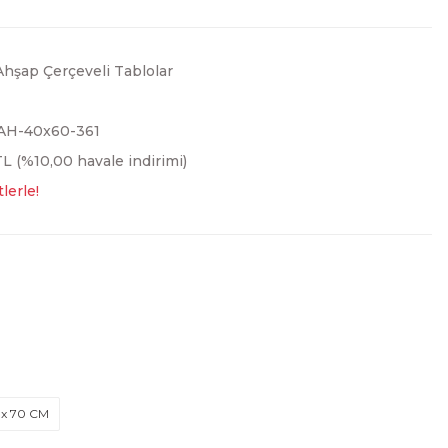
Ahşap Çerçeveli Tablolar
AH-40x60-361
L (%10,00 havale indirimi)
lerle!
 x 70 CM