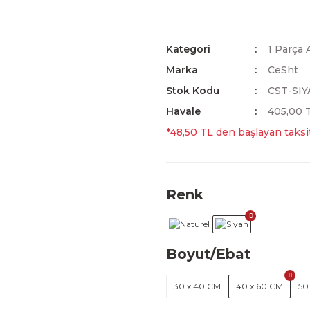
Kategori
1 Parça 
Marka
CeSht
Stok Kodu
CST-SIY
Havale
405,00 T
*48,50 TL den başlayan taksit
Renk
Boyut/Ebat
30 x 40 CM
40 x 60 CM
50