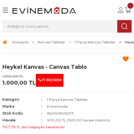
Geri Dön
Geri Dön
Geri Dön
lolar
ablolar
i Sanat
Tablolar
erçeveli Tablolar
Seti
Anasayfa
Kanvas Tablolar
1 Parça Kanvas Tablolar
Heyk
Tablolar
erçeveli Tablolar
a Seti
Heykel Kanvas - Canvas Tablo
Tablolar
s Tablolar
1.200,00 TL
%17 İNDİRİM
1.000,00 TL
Tablolar
blolar
s Tablolar
Kategori
1 Parça Kanvas Tablolar
Marka
Evinemoda
Stok Kodu
65x100KVS037
Havale
900,00 TL (%10,00 havale indirimi)
*107,78 TL den başlayan taksitlerle!