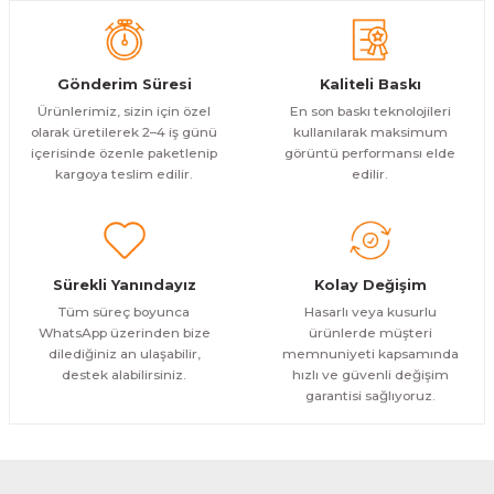
1.200,00 TL
ÜRÜNÜ İNCELE
Bu ürüne benzer farklı alternatifler olmalı.
1.000,00 TL
%11
Evinemoda
Gönderim Süresi
Kaliteli Baskı
Göl Kenarında Ev Tek Parça Kanvas - Canvas Tablo
Ürünlerimiz, sizin için özel
En son baskı teknolojileri
olarak üretilerek 2–4 iş günü
kullanılarak maksimum
içerisinde özenle paketlenip
görüntü performansı elde
1.200,00 TL
ÜRÜNÜ İNCELE
Gönder
kargoya teslim edilir.
edilir.
1.000,00 TL
%11
Evinemoda
Gold Geyik Yuvarlak Desenler Tek Parça Işıksız Kanvas - Canvas Tablo
Sürekli Yanındayız
Kolay Değişim
1.200,00 TL
ÜRÜNÜ İNCELE
Tüm süreç boyunca
Hasarlı veya kusurlu
1.000,00 TL
%11
WhatsApp üzerinden bize
ürünlerde müşteri
dilediğiniz an ulaşabilir,
memnuniyeti kapsamında
Evinemoda
destek alabilirsiniz.
hızlı ve güvenli değişim
Gold Vazoda Çiçekler Tek Parça Kanvas - Canvas Tablo
garantisi sağlıyoruz.
1.200,00 TL
ÜRÜNÜ İNCELE
1.000,00 TL
%11