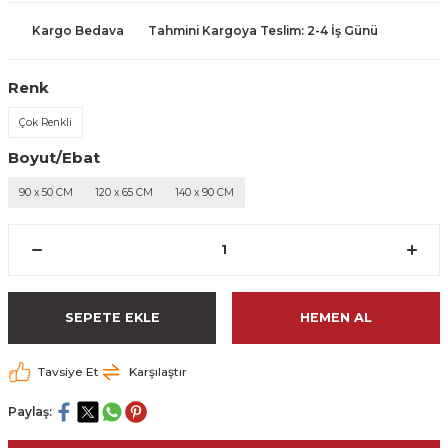
Kargo Bedava
Tahmini Kargoya Teslim: 2-4 İş Günü
Renk
Çok Renkli
Boyut/Ebat
90 x 50 CM
120 x 65 CM
140 x 90 CM
SEPETE EKLE
HEMEN AL
Tavsiye Et
Karşılaştır
Paylaş: