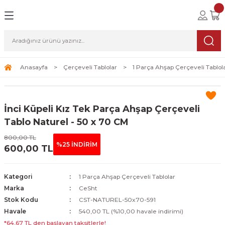
Geri Dön
Geri Dön
Geri Dön
lolar
ablolar
i Sanat
Tablolar
erçeveli Tablolar
Seti
Anasayfa
Çerçeveli Tablolar
1 Parça Ahşap Çerçeveli Tablol
Tablolar
erçeveli Tablolar
a Seti
İnci Küpeli Kız Tek Parça Ahşap Çerçeveli
Tablolar
s Tablolar
Tablo Naturel - 50 x 70 CM
800,00 TL
Tablolar
blolar
%25 İNDİRİM
600,00 TL
s Tablolar
Kategori
1 Parça Ahşap Çerçeveli Tablolar
Marka
CeSht
Stok Kodu
CST-NATUREL-50x70-591
Havale
540,00 TL (%10,00 havale indirimi)
*64,67 TL den başlayan taksitlerle!