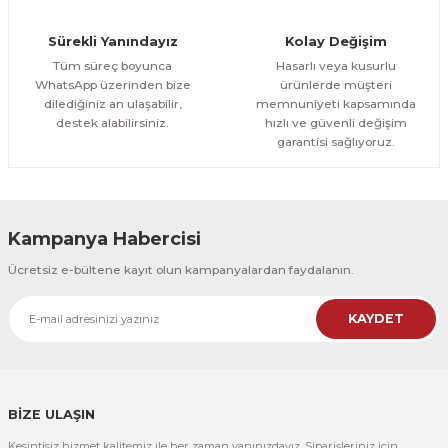
Orman Yolu Tek Parça Ahşap Çerçeveli Tablo
Sürekli Yanındayız
Kolay Değişim
500,00 TL
ÜRÜNÜ İNCELE
Tüm süreç boyunca
Hasarlı veya kusurlu
300,00 TL
%25
WhatsApp üzerinden bize
ürünlerde müşteri
dilediğiniz an ulaşabilir,
memnuniyeti kapsamında
CeSht
destek alabilirsiniz.
hızlı ve güvenli değişim
Orman Yolu Tek Parça Ahşap Çerçeveli Tablo
garantisi sağlıyoruz.
500,00 TL
ÜRÜNÜ İNCELE
300,00 TL
Kampanya Habercisi
CeSht
Ücretsiz e-bültene kayıt olun kampanyalardan faydalanın.
Pembe Fonlu Good Things Are Coming Yazılı Tek Parça Ahşap Çerçeveli
KAYDET
500,00 TL
ÜRÜNÜ İNCELE
300,00 TL
CeSht
Pembe Fonlu Good Things Are Coming Yazılı Tek Parça Ahşap Çerçeveli
BİZE ULAŞIN
Kesintisiz hizmet kalitemiz ile her zaman yanınızdayız. Siparişleriniz için