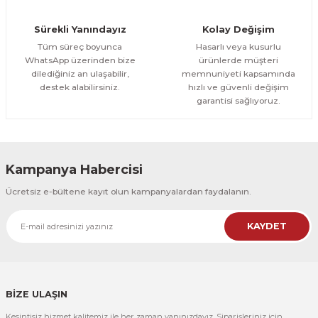
Orman Yolu Tek Parça Ahşap Çerçeveli Tablo
Sürekli Yanındayız
Kolay Değişim
500,00 TL
ÜRÜNÜ İNCELE
Tüm süreç boyunca
Hasarlı veya kusurlu
300,00 TL
%25
WhatsApp üzerinden bize
ürünlerde müşteri
dilediğiniz an ulaşabilir,
memnuniyeti kapsamında
CeSht
destek alabilirsiniz.
hızlı ve güvenli değişim
Orman Yolu Tek Parça Ahşap Çerçeveli Tablo
garantisi sağlıyoruz.
500,00 TL
ÜRÜNÜ İNCELE
300,00 TL
Kampanya Habercisi
CeSht
Ücretsiz e-bültene kayıt olun kampanyalardan faydalanın.
Pembe Fonlu Good Things Are Coming Yazılı Tek Parça Ahşap Çerçeveli
KAYDET
500,00 TL
ÜRÜNÜ İNCELE
300,00 TL
CeSht
Pembe Fonlu Good Things Are Coming Yazılı Tek Parça Ahşap Çerçeveli
BİZE ULAŞIN
Kesintisiz hizmet kalitemiz ile her zaman yanınızdayız. Siparişleriniz için