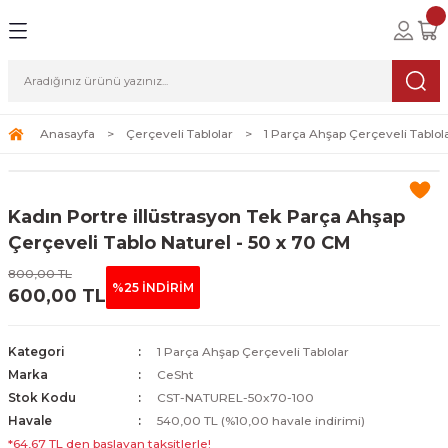
Geri Dön
Geri Dön
Geri Dön
lolar
ablolar
i Sanat
Tablolar
erçeveli Tablolar
Seti
Anasayfa
Çerçeveli Tablolar
1 Parça Ahşap Çerçeveli Tablol
Tablolar
erçeveli Tablolar
a Seti
Kadın Portre illüstrasyon Tek Parça Ahşap
Tablolar
s Tablolar
Çerçeveli Tablo Naturel - 50 x 70 CM
800,00 TL
Tablolar
blolar
%25 İNDİRİM
600,00 TL
s Tablolar
Kategori
1 Parça Ahşap Çerçeveli Tablolar
Marka
CeSht
Stok Kodu
CST-NATUREL-50x70-100
Havale
540,00 TL (%10,00 havale indirimi)
*64,67 TL den başlayan taksitlerle!