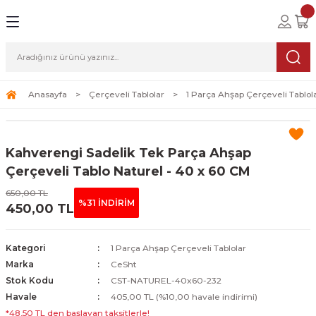
Geri Dön
Geri Dön
Geri Dön
lolar
ablolar
i Sanat
Tablolar
erçeveli Tablolar
Seti
Anasayfa
Çerçeveli Tablolar
1 Parça Ahşap Çerçeveli Tablol
Tablolar
erçeveli Tablolar
a Seti
Kahverengi Sadelik Tek Parça Ahşap
Tablolar
s Tablolar
Çerçeveli Tablo Naturel - 40 x 60 CM
650,00 TL
Tablolar
blolar
%31 İNDİRİM
450,00 TL
s Tablolar
Kategori
1 Parça Ahşap Çerçeveli Tablolar
Marka
CeSht
Stok Kodu
CST-NATUREL-40x60-232
Havale
405,00 TL (%10,00 havale indirimi)
*48,50 TL den başlayan taksitlerle!