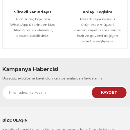
Orman Yolu Tek Parça Ahşap Çerçeveli Tablo
Sürekli Yanındayız
Kolay Değişim
500,00 TL
ÜRÜNÜ İNCELE
Tüm süreç boyunca
Hasarlı veya kusurlu
300,00 TL
%25
WhatsApp üzerinden bize
ürünlerde müşteri
dilediğiniz an ulaşabilir,
memnuniyeti kapsamında
CeSht
destek alabilirsiniz.
hızlı ve güvenli değişim
Orman Yolu Tek Parça Ahşap Çerçeveli Tablo
garantisi sağlıyoruz.
500,00 TL
ÜRÜNÜ İNCELE
300,00 TL
Kampanya Habercisi
CeSht
Ücretsiz e-bültene kayıt olun kampanyalardan faydalanın.
Pembe Fonlu Good Things Are Coming Yazılı Tek Parça Ahşap Çerçeveli
KAYDET
500,00 TL
ÜRÜNÜ İNCELE
300,00 TL
CeSht
Pembe Fonlu Good Things Are Coming Yazılı Tek Parça Ahşap Çerçeveli
BİZE ULAŞIN
Kesintisiz hizmet kalitemiz ile her zaman yanınızdayız. Siparişleriniz için