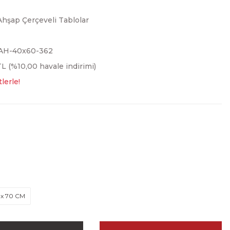
Ahşap Çerçeveli Tablolar
AH-40x60-362
L (%10,00 havale indirimi)
lerle!
 x 70 CM