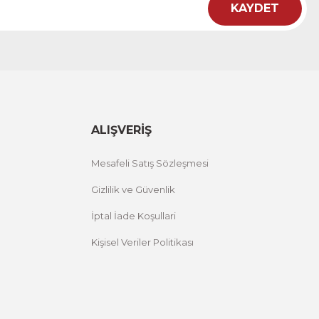
KAYDET
ht
 Çiçekli Flower Yazılı Tek Parça Ahşap Çerçeveli Tablo
00 TL
%25 İNDİRİM
ÜRÜNÜ İNCELE
,00 TL
ALIŞVERİŞ
Mesafeli Satış Sözleşmesi
Gizlilik ve Güvenlik
İptal İade Koşullari
Kişisel Veriler Politikası