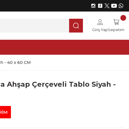
Giriş Yap
Sepetim
ah - 40 x 60 CM
a Ahşap Çerçeveli Tablo Siyah -
RİM