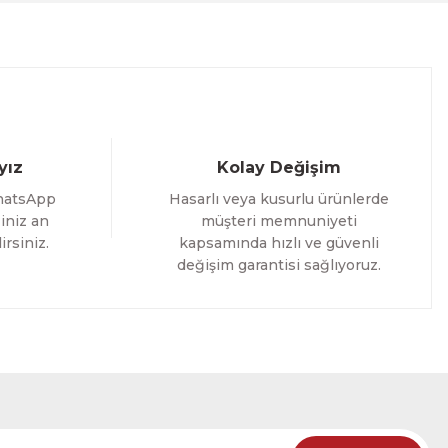
%25 İNDİRİM
ELE
yız
Kolay Değişim
hatsApp
Hasarlı veya kusurlu ürünlerde
iniz an
müşteri memnuniyeti
irsiniz.
kapsamında hızlı ve güvenli
değişim garantisi sağlıyoruz.
oming Yazılı Tek Parça Ahşap Çerçeveli Tablo
%25 İNDİRİM
RÜNÜ İNCELE