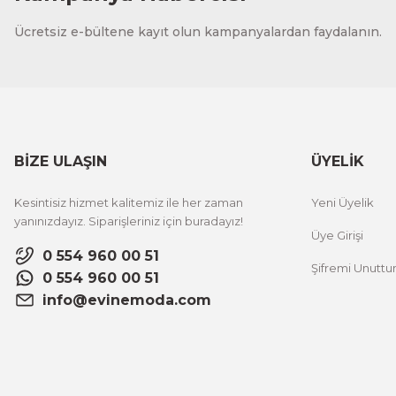
CeSht
Ücretsiz e-bültene kayıt olun kampanyalardan faydalanın.
Fırça Darbeleri Tek Parça Ahşap Çerçeveli Tablo
500,00 TL
%25 İNDİRİM
ÜRÜNÜ İNCELE
300,00 TL
BİZE ULAŞIN
ÜYELİK
CeSht
Kesintisiz hizmet kalitemiz ile her zaman
Yeni Üyelik
Sarı Çiçekli Flower Yazılı Tek Parça Ahşap Çerçeveli Tablo
yanınızdayız. Siparişleriniz için buradayız!
Üye Girişi
0 554 960 00 51
Şifremi Unutt
500,00 TL
%25 İNDİRİM
0 554 960 00 51
ÜRÜNÜ İNCELE
300,00 TL
info@evinemoda.com