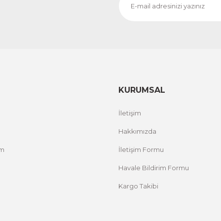
CeSht
CeS
Fırça Darbeleri Tek Parça Ahşap Çerçeveli Tablo
Sarı
500,00 TL
500,
%25 İNDİRİM
ÜRÜNÜ İNCELE
300,00 TL
300
KURUMSAL
İletişim
Hakkımızda
um
İletişim Formu
Havale Bildirim Formu
Kargo Takibi