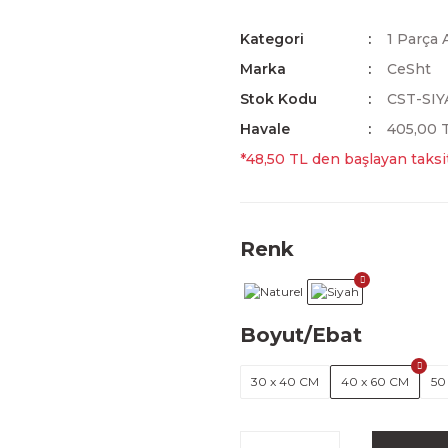
Kategori
1 Parça 
Marka
CeSht
Stok Kodu
CST-SIY
Havale
405,00 T
*48,50 TL den başlayan taksit
Renk
Boyut/Ebat
30 x 40 CM
40 x 60 CM
50