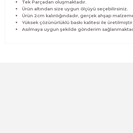
Tek Parçadan oluşmaktadır.
Ürün altından size uygun ölçüyü seçebilirsiniz.
Ürün 2cm kalınlığındadır, gerçek ahşap malzeme 
Yüksek çözünürlüklü baskı kalitesi ile üretilmiştir
Asılmaya uygun şekilde gönderim sağlanmaktad
Bu ürünün fiyat bilgisi, resim, ürün açıklamalarında ve 
Görüş ve önerileriniz için teşekkür ederiz.
Ürün resmi kalitesiz, bozuk veya görüntülenemiyor.
Ürün açıklamasında eksik bilgiler bulunuyor.
Ürün bilgilerinde hatalar bulunuyor.
CeSht
Ürün fiyatı diğer sitelerden daha pahalı.
Mavi-yeşil Çiçekli Garden Place Yazılı Tek Parça Ahşap Çe
Bu ürüne benzer farklı alternatifler olmalı.